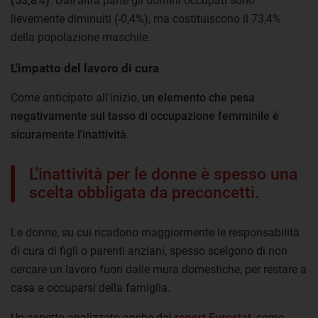
(53,8%)
. Dall'altra parte gli uomini occupati sono
lievemente diminuiti (-0,4%), ma costituiscono il 73,4%
della popolazione maschile.
L'impatto del lavoro di cura
Come anticipato all'inizio,
un elemento che pesa
negativamente sul tasso di occupazione femminile è
sicuramente l'inattività
.
L'inattività per le donne è spesso una
scelta obbligata da preconcetti.
Le donne, su cui ricadono maggiormente le responsabilità
di cura di figli o parenti anziani, spesso scelgono di non
cercare un lavoro fuori dalle mura domestiche, per restare a
casa a occuparsi della famiglia.
Un aspetto analizzato anche dal
report Eurostat
, come