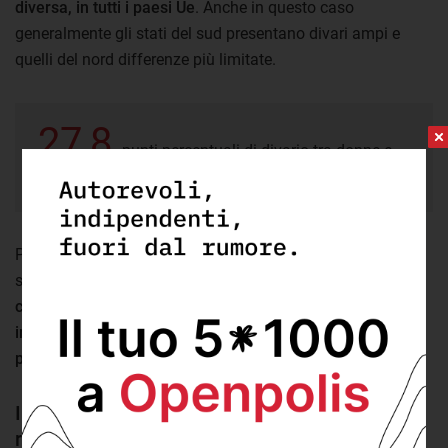
diversa, in tutti i paesi Ue
. Anche in questo caso
generalmente gli stati del sud presentano divari ampi e
quelli del nord differenze più limitate.
27,8
punti percentuali di divario tra donne e
uomini inattivi per responsabilità di cura in Ue.
Per comprendere ancora meglio il peso del lavoro di cura
sulla vita delle donne, in particolare in Italia,
è utile
considerare un altro dato
. Cioè la percentuale di
donne
inattive per responsabilità familiari sul totale della
popolazione femminile
, non solo su quella inattiva.
Il 15,6% delle donne in Italia è inattiva per
responsabilità di cura