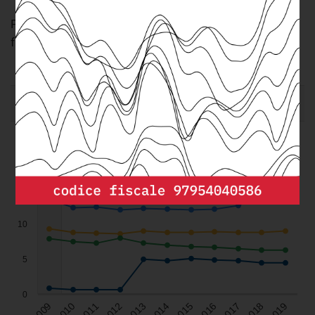
Percentuale di donne inattive per responsabilità
familiari e di cura (2009-2019)