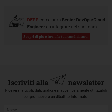
DEPP
cerca un/a
Senior DevOps/Cloud
Engineer
da integrare nel suo team.
Scopri di più e invia la tua candidatura.
Iscriviti alla
newsletter
Riceverai articoli, dati, grafici e mappe liberamente utilizzabili
per promuovere un dibattito informato.
Nome
Cognome
E-
mail