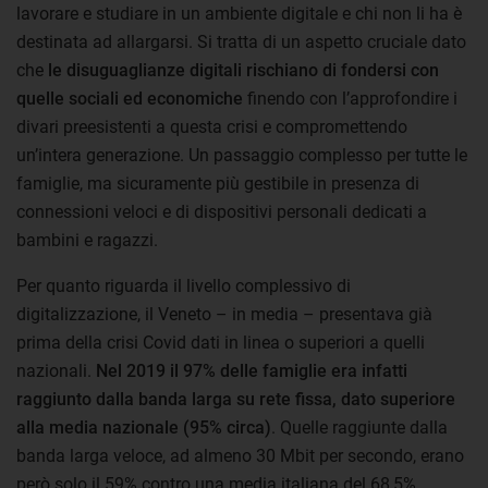
lavorare e studiare in un ambiente digitale e chi non li ha è
destinata ad allargarsi. Si tratta di un aspetto cruciale dato
che
le disuguaglianze digitali rischiano di fondersi con
quelle sociali ed economiche
finendo con l’approfondire i
divari preesistenti a questa crisi e compromettendo
un’intera generazione. Un passaggio complesso per tutte le
famiglie, ma sicuramente più gestibile in presenza di
connessioni veloci e di dispositivi personali dedicati a
bambini e ragazzi.
Per quanto riguarda il livello complessivo di
digitalizzazione, il Veneto – in media – presentava già
prima della crisi Covid dati in linea o superiori a quelli
nazionali.
Nel 2019 il 97% delle famiglie era infatti
raggiunto dalla banda larga su rete fissa, dato superiore
alla media nazionale (95% circa)
. Quelle raggiunte dalla
banda larga veloce, ad almeno 30 Mbit per secondo, erano
però solo il 59% contro una media italiana del 68,5%.