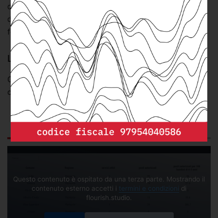
di
data journalism
o anche per semplice consultazione. I
dati relativi ad asili nido e servizi prima infanzia sono di
fonte Istat.
La presenza di asili nido nei comuni italiani
Offerta di asili nido e servizi per la prima infanzia nei
comuni italiani (2018)
GRAFICO
DESCRIZIONE
Questo contenuto è ospitato da una terza parte. Mostrando il
contenuto esterno accetti i
termini e condizioni
di
flourish.studio.