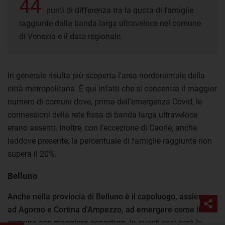
44
punti di differenza tra la quota di famiglie
raggiunte dalla banda larga ultraveloce nel comune
di Venezia e il dato regionale.
In generale risulta più scoperta l'area nordorientale della
città metropolitana. È qui infatti che si concentra il maggior
numero di comuni dove, prima dell'emergenza Covid, le
connessioni della rete fissa di banda larga ultraveloce
erano assenti. Inoltre, con l'eccezione di Caorle, anche
laddove presente, la percentuale di famiglie raggiunte non
supera il 20%.
Belluno
Anche nella provincia di Belluno è il capoluogo, assieme
ad Agorno e Cortina d'Ampezzo, ad emergere come il
comune con maggiore copertura
. In questi casi però la