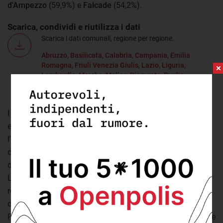
d'Ampezzo
(59,9%) e
Falcade
(54,2%).
Scarica, condividi e riutilizza i dati
Scarica i dati comunali, regione per regione.
Abruzzo
,
Basilicata
,
Calabria
,
Campania
,
Emilia
Romagna
,
Friuli Venezia Giulis
,
Lazio
,
Liguria
,
Lombardia
,
Marche
,
Molise
,
Piemonte
,
Puglia
,
Sardegna
,
Sicilia
,
Toscana
,
Trentino Alto Adige
,
Umbria
,
Valle d'Aosta
,
Veneto
,
Totale nazionale
.
I contenuti dell'Osservatorio povertà
educativa
#conibambini
sono realizzati da openpolis con
l'impresa sociale Con i Bambini nell'ambito del fondo per il
contrasto della povertà educativa minorile. Mettiamo a
disposizione in formato aperto i dati utilizzati nell'articolo.
Li abbiamo raccolti e trattati così da poterli analizzare in
relazione con altri dataset di fonte pubblica, con l'obiettivo
di creare un'unica banca dati territoriale sui servizi.
Possono essere riutilizzati liberamente per analisi, iniziative