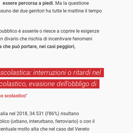
essere percorsa a piedi
. Ma la questione
suno dei due genitori ha tutte le mattine il tempo
o pubblico è assente o riesce a coprire le esigenze
 un divario che rischia di incentivare fenomeni
a che può portare, nei casi peggiori,
colastica: interruzioni o ritardi nel
olastico, evasione dell’obbligo di
o scolastico"
Italia nel 2018, 34.531 (l’86%) risultano
lico (urbano, interurbano, ferroviario) o con il
rcentuale molto alta che nel caso del Veneto