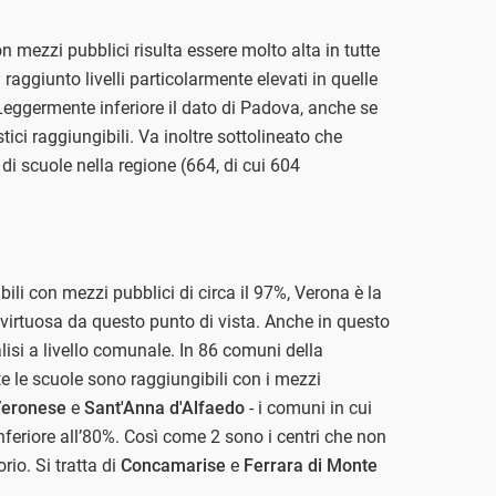
n mezzi pubblici risulta essere molto alta in tutte
 raggiunto livelli particolarmente elevati in quelle
 Leggermente inferiore il dato di Padova, anche se
ici raggiungibili. Va inoltre sottolineato che
i scuole nella regione (664, di cui 604
ili con mezzi pubblici di circa il 97%, Verona è la
virtuosa da questo punto di vista. Anche in questo
lisi a livello comunale. In 86 comuni della
tte le scuole sono raggiungibili con i mezzi
Veronese
e
Sant'Anna d'Alfaedo
- i comuni in cui
inferiore all’80%. Così come 2 sono i centri che non
orio. Si tratta di
Concamarise
e
Ferrara di Monte