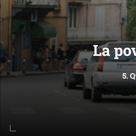
La po
5. 