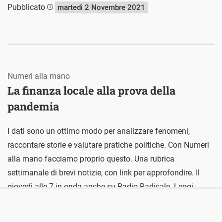
Pubblicato
martedì 2 Novembre 2021
Numeri alla mano
La finanza locale alla prova della
pandemia
I dati sono un ottimo modo per analizzare fenomeni,
raccontare storie e valutare pratiche politiche. Con Numeri
alla mano facciamo proprio questo. Una rubrica
settimanale di brevi notizie, con link per approfondire. Il
giovedì alle 7 in onda anche su Radio Radicale. Leggi
l’articolo “L’impatto della pandemia sui comuni e sulla
finanza locale” e tutti […]