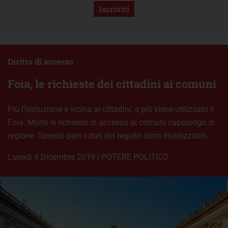
Iscriviti
Diritto di accesso
Foia, le richieste dei cittadini ai comuni
Più l’istituzione è vicina ai cittadini, e più viene utilizzato il
Foia. Molte le richieste di accesso ai comuni capoluogo di
regione. Spesso però i dati dei registri sono inutilizzabili.
lunedì 9 Dicembre 2019
|
POTERE POLITICO