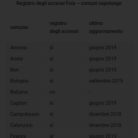
Registro degli accessi Foia – comuni capoluogo
registro
ultimo
comune
fo
degli accessi
aggiornamento
Ancona
sì
giugno 2019
xl
Aosta
sì
giugno 2019
o
Bari
sì
giugno 2019
o
Bologna
sì
settembre 2019
p
Bolzano
no
-
-
Cagliari
sì
giugno 2019
o
Campobasso
sì
dicembre 2018
p
Catanzaro
sì
dicembre 2018
p
Firenze
sì
giugno 2019
p