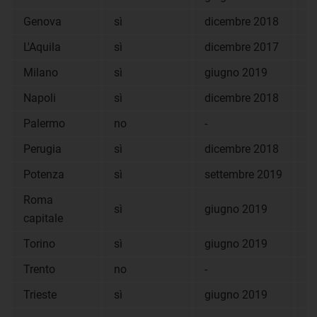
Genova
sì
dicembre 2018
xl
L'Aquila
sì
dicembre 2017
xl
Milano
sì
giugno 2019
p
Napoli
sì
dicembre 2018
o
Palermo
no
-
-
Perugia
sì
dicembre 2018
p
Potenza
sì
settembre 2019
p
Roma
sì
giugno 2019
p
capitale
Torino
sì
giugno 2019
p
Trento
no
-
-
Trieste
sì
giugno 2019
p