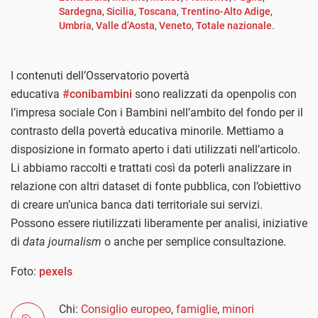
Sardegna
,
Sicilia
,
Toscana
,
Trentino-Alto Adige
,
Umbria
,
Valle d’Aosta
,
Veneto
,
Totale nazionale
.
I contenuti dell’Osservatorio povertà
educativa
#conibambini
sono realizzati da openpolis con
l’impresa sociale Con i Bambini nell’ambito del fondo per il
contrasto della povertà educativa minorile. Mettiamo a
disposizione in formato aperto i dati utilizzati nell’articolo.
Li abbiamo raccolti e trattati così da poterli analizzare in
relazione con altri dataset di fonte pubblica, con l’obiettivo
di creare un’unica banca dati territoriale sui servizi.
Possono essere riutilizzati liberamente per analisi, iniziative
di
data journalism
o anche per semplice consultazione.
Foto:
pexels
Chi:
Consiglio europeo
,
famiglie
,
minori