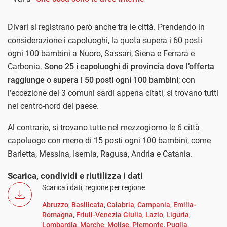
Divari si registrano però anche tra le città. Prendendo in
considerazione i capoluoghi, la quota supera i 60 posti
ogni 100 bambini a Nuoro, Sassari, Siena e Ferrara e
Carbonia.
Sono 25 i capoluoghi di provincia dove l’offerta
raggiunge o supera i 50 posti ogni 100 bambini
; con
l’eccezione dei 3 comuni sardi appena citati, si trovano tutti
nel centro-nord del paese.
Al contrario, si trovano tutte nel mezzogiorno le 6 città
capoluogo con meno di 15 posti ogni 100 bambini, come
Barletta, Messina, Isernia, Ragusa, Andria e Catania.
Scarica, condividi e riutilizza i dati
Scarica i dati, regione per regione
Abruzzo
,
Basilicata
,
Calabria
,
Campania
,
Emilia-
Romagna
,
Friuli-Venezia Giulia
,
Lazio
,
Liguria
,
Lombardia
,
Marche
,
Molise
,
Piemonte
,
Puglia
,