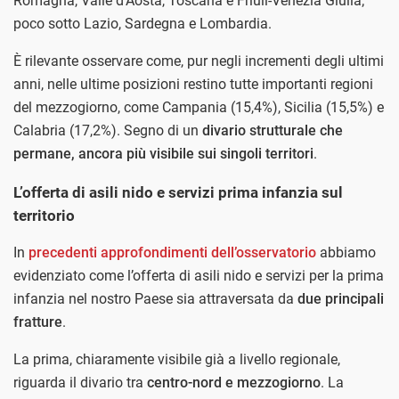
Romagna, Valle d’Aosta, Toscana e Friuli-Venezia Giulia;
poco sotto Lazio, Sardegna e Lombardia.
È rilevante osservare come, pur negli incrementi degli ultimi
anni, nelle ultime posizioni restino tutte importanti regioni
del mezzogiorno, come Campania (15,4%), Sicilia (15,5%) e
Calabria (17,2%). Segno di un
divario strutturale che
permane, ancora più visibile sui singoli territori
.
L’offerta di asili nido e servizi prima infanzia sul
territorio
In
precedenti approfondimenti dell’osservatorio
abbiamo
evidenziato come l’offerta di asili nido e servizi per la prima
infanzia nel nostro Paese sia attraversata da
due principali
fratture
.
La prima, chiaramente visibile già a livello regionale,
riguarda il divario tra
centro-nord e mezzogiorno
. La