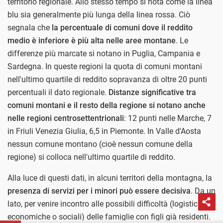
territorio regionale. Allo stesso tempo si nota come la linea
blu sia generalmente più lunga della linea rossa. Ciò
segnala che
la percentuale di comuni dove il reddito
medio è inferiore è più alta nelle aree montane
. Le
differenze più marcate si notano in Puglia, Campania e
Sardegna. In queste regioni la quota di comuni montani
nell'ultimo quartile di reddito sopravanza di oltre 20 punti
percentuali il dato regionale.
Distanze significative tra
comuni montani e il resto della regione si notano anche
nelle regioni centrosettentrionali
: 12 punti nelle Marche, 7
in Friuli Venezia Giulia, 6,5 in Piemonte. In Valle d'Aosta
nessun comune montano (cioè nessun comune della
regione) si colloca nell'ultimo quartile di reddito.
Alla luce di questi dati, in alcuni territori della montagna, la
presenza di servizi per i minori può essere decisiva
. Da un
lato, per venire incontro alle possibili difficoltà (logistiche,
economiche o sociali) delle famiglie con figli già residenti.