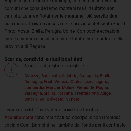
Applicando questa metodologia, aumenta il numero dei
comuni che consideriamo montani ma il risultato non
cambia.
Le aree "totalmente montane" più servite dagli
asili nido si trovano ancora nelle province del centro-nord
:
Prato, Aosta, Biella, Perugia, Udine. Con poche eccezioni,
come i comuni classificati come totalmente montani della
provincia di Ragusa.
Scarica, condividi e riutilizza i dati
Scarica i dati, regione per regione
Abruzzo
,
Basilicata
,
Calabria
,
Campania
,
Emilia
Romagna
,
Friuli Venezia Giulia
,
Lazio
,
Liguria
,
Lombardia
,
Marche
,
Molise
,
Piemonte
,
Puglia
,
Sardegna
,
Sicilia
,
Toscana
,
Trentino Alto Adige
,
Umbria
,
Valle d'Aosta
,
Veneto
I contenuti dell'Osservatorio povertà educativa
#conibambini
sono realizzati da openpolis con l'impresa
sociale Con i Bambini nell'ambito del fondo per il contrasto