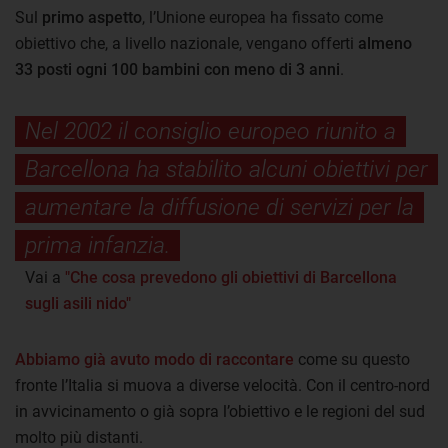
Sul
primo aspetto
, l’Unione europea ha fissato come
obiettivo che, a livello nazionale, vengano offerti
almeno
33 posti ogni 100 bambini con meno di 3 anni
.
Nel 2002 il consiglio europeo riunito a
Barcellona ha stabilito alcuni obiettivi per
aumentare la diffusione di servizi per la
prima infanzia.
Vai a
"Che cosa prevedono gli obiettivi di Barcellona
sugli asili nido"
Abbiamo già avuto modo di raccontare
come su questo
fronte l’Italia si muova a diverse velocità. Con il centro-nord
in avvicinamento o già sopra l’obiettivo e le regioni del sud
molto più distanti.