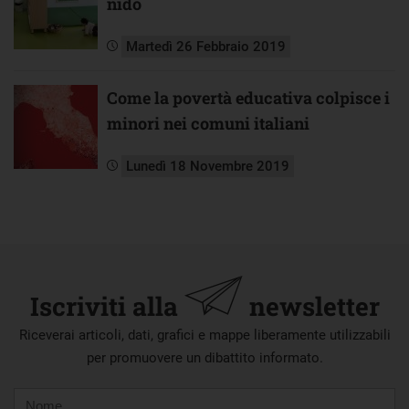
nido
Martedì 26 Febbraio 2019
Come la povertà educativa colpisce i
minori nei comuni italiani
Lunedì 18 Novembre 2019
Iscriviti alla
newsletter
Riceverai articoli, dati, grafici e mappe liberamente utilizzabili
per promuovere un dibattito informato.
Nome
Cognome
E-