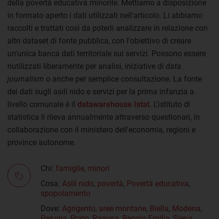
della povertà educativa minorile. Mettiamo a disposizione
in formato aperto i dati utilizzati nell'articolo. Li abbiamo
raccolti e trattati così da poterli analizzare in relazione con
altri dataset di fonte pubblica, con l'obiettivo di creare
un'unica banca dati territoriale sui servizi. Possono essere
riutilizzati liberamente per analisi, iniziative di
data
journalism
o anche per semplice consultazione. La fonte
dei dati sugli asili nido e servizi per la prima infanzia a
livello comunale è il
datawarehouse Istat
. L'istituto di
statistica li rileva annualmente attraverso questionari, in
collaborazione con il ministero dell'economia, regioni e
province autonome.
Chi:
famiglie
,
minori
Cosa:
Asili nido
,
povertà
,
Povertà educativa
,
spopolamento
Dove:
Agrigento
,
aree montane
,
Biella
,
Modena
,
Perugia
,
Prato
,
Ragusa
,
Reggio Emilia
,
Siena
,