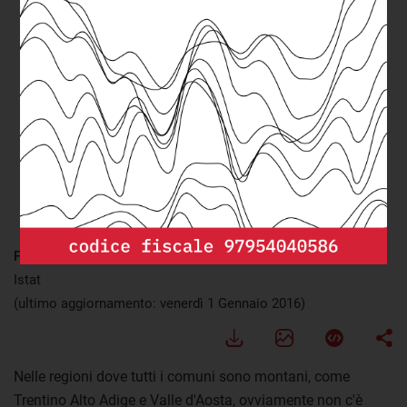
FONTE:
elaborazione openpolis - Con i bambini su dati Mef e
Istat
(ultimo aggiornamento: venerdì 1 Gennaio 2016)
Nelle regioni dove tutti i comuni sono montani, come
Trentino Alto Adige e Valle d'Aosta, ovviamente non c'è