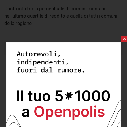
Confronto tra la percentuale di comuni montani
nell'ultimo quartile di reddito e quella di tutti i comuni
della regione