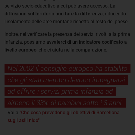
servizio socio-educativo a cui può avere accesso. La
diffusione sul territorio può fare la differenza
, riducendo
l'isolamento delle aree montane rispetto al resto del paese.
Inoltre, nel verificare la presenza dei servizi rivolti alla prima
infanzia, possiamo
avvalerci di un indicatore codificato a
livello europeo
, che ci aiuta nella comparazione.
Nel 2002 il consiglio europeo ha stabilito
che gli stati membri devono impegnarsi
ad offrire i servizi prima infanzia ad
almeno il 33% di bambini sotto i 3 anni.
Vai a
"Che cosa prevedono gli obiettivi di Barcellona
sugli asili nido"