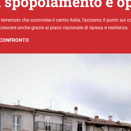
ra spopolamento e o
 terremoto che sconvolse il centro Italia, facciamo il punto sui 
rescere anche grazie al piano nazionale di ripresa e resilienza.
A CONFRONTO