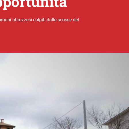
pportunità
comuni abruzzesi colpiti dalle scosse del