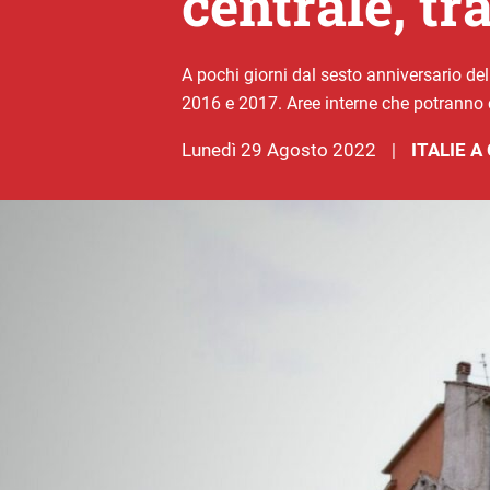
centrale, t
A pochi giorni dal sesto anniversario del
2016 e 2017. Aree interne che potranno c
lunedì 29 Agosto 2022
ITALIE 
|