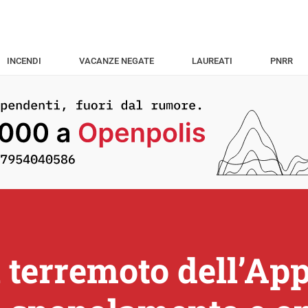
INCENDI
VACANZE NEGATE
LAUREATI
PNRR
l terremoto dell’Ap