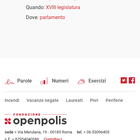
Quando:
XVIII legislatura
Dove:
parlamento
Parole
Numeri
Esercizi
Incendi
Vacanze negate
Laureati
Pnrr
Periferie
sede
> Via Merulana, 19 - 00185 Roma
tel.
> 06.53096405
c.f.
> 97954040586
Contattaci