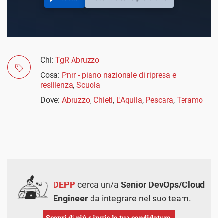
Chi:
TgR Abruzzo
Cosa:
Pnrr - piano nazionale di ripresa e
resilienza
,
Scuola
Dove:
Abruzzo
,
Chieti
,
L'Aquila
,
Pescara
,
Teramo
DEPP
cerca un/a
Senior DevOps/Cloud
Engineer
da integrare nel suo team.
Scopri di più e invia la tua candidatura.