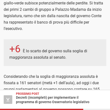
giallo-verde subisce potenzialmente delle perdite. Si tratta
dei primi 2 cambi di gruppo a Palazzo Madama da inizio
legislatura, ramo che sin dalla nascita del governo Conte
ha rappresentato il banco di prova più difficile per
l’esecutivo.
+6
È lo scarto del governo sulla soglia di
maggioranza assoluta al senato.
Considerando che la soglia di maggioranza assoluta è
fissata a 161 senatori (metà +1 dell’aula), ad oggi i due
gruppi parlamentari al governo possono contare su 165
PROSSIMO POST
senatori: 107 del Movimento 5 stelle e 58 della Lega.
Decreti (incompleti) per implementare il
programma di governo Osservatorio legislativo
Le mosse dell'esecutivo per rafforzare la