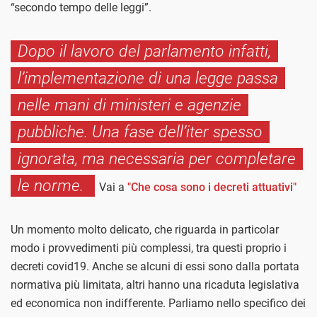
“secondo tempo delle leggi”.
Dopo il lavoro del parlamento infatti,
l’implementazione di una legge passa
nelle mani di ministeri e agenzie
pubbliche. Una fase dell’iter spesso
ignorata, ma necessaria per completare
le norme.
Vai a
"Che cosa sono i decreti attuativi"
Un momento molto delicato, che riguarda in particolar
modo i provvedimenti più complessi, tra questi proprio i
decreti covid19. Anche se alcuni di essi sono dalla portata
normativa più limitata, altri hanno una ricaduta legislativa
ed economica non indifferente. Parliamo nello specifico dei