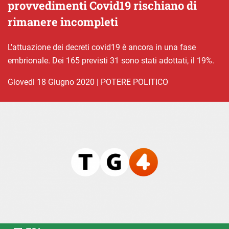
provvedimenti Covid19 rischiano di
rimanere incompleti
L’attuazione dei decreti covid19 è ancora in una fase
embrionale. Dei 165 previsti 31 sono stati adottati, il 19%.
giovedì 18 Giugno 2020
|
POTERE POLITICO