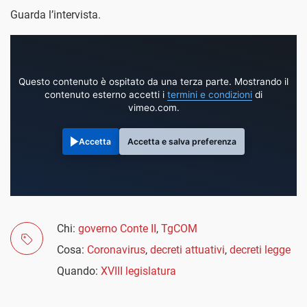
Guarda l’intervista.
Questo contenuto è ospitato da una terza parte. Mostrando il
contenuto esterno accetti i
termini e condizioni
di
vimeo.com.
Accetta
Accetta e salva preferenza
Chi:
governo Conte II
,
TgCOM
Cosa:
Coronavirus
,
decreti attuativi
,
decreti legge
Quando:
XVIII legislatura