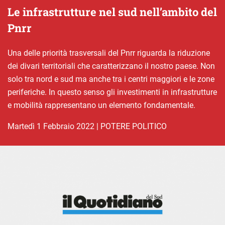
Le infrastrutture nel sud nell’ambito del
Pnrr
Una delle priorità trasversali del Pnrr riguarda la riduzione
dei divari territoriali che caratterizzano il nostro paese. Non
solo tra nord e sud ma anche tra i centri maggiori e le zone
periferiche. In questo senso gli investimenti in infrastrutture
e mobilità rappresentano un elemento fondamentale.
martedì 1 Febbraio 2022
|
POTERE POLITICO