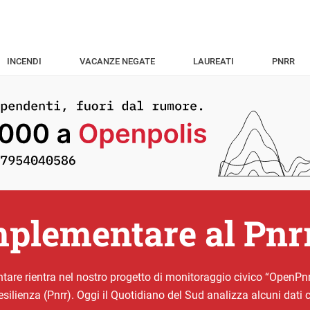
INCENDI
VACANZE NEGATE
LAUREATI
PNRR
mplementare al Pnrr
are rientra nel nostro progetto di monitoraggio civico “OpenPnrr” 
 resilienza (Pnrr). Oggi il Quotidiano del Sud analizza alcuni da