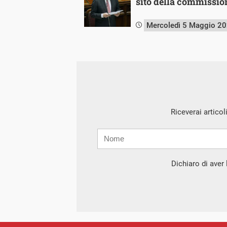
sito della commissio
Mercoledì 5 Maggio 2
Riceverai articol
Nome
Cognome
E-
mail
Dichiaro di aver l