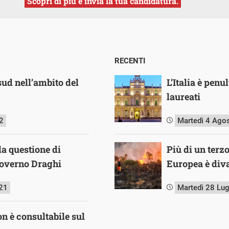
Scopri di più e invia la tua candidatura.
RECENTI
sud nell’ambito del
L’Italia è pen
laureati
2
Martedì 4 Ago
la questione di
Più di un terz
governo Draghi
Europea è diva
21
Martedì 28 Lu
on è consultabile sul