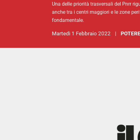
Una delle priorità trasversali del Pnrr ri
anche tra i centri maggiori e le zone per
fondamentale.
martedì 1 Febbraio 2022
POTERE
|