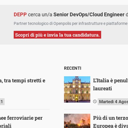
DEPP
cerca un/a
Senior DevOps/Cloud Engineer
d
Partner tecnologico di Openpolis per infrastrutture e piattaforme 
Scopri di più e invia la tua candidatura.
RECENTI
 tra tempi stretti e
L’Italia è pen
laureati
21
Martedì 4 Ago
inee ferroviarie per
Più di un terz
oriali
Europea è diva