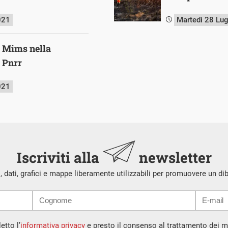
021
Martedì 28 Lu
el Mims nella
l Pnrr
021
Iscriviti alla
newsletter
i, dati, grafici e mappe liberamente utilizzabili per promuovere un di
etto l’
informativa privacy
e presto il consenso al trattamento dei mi