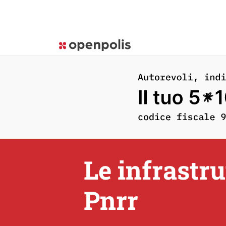
Le infrastru
Pnrr