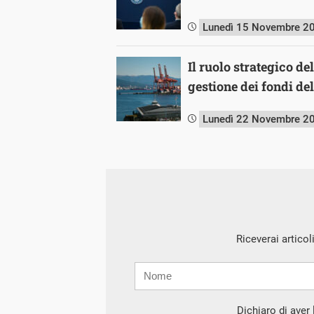
Lunedì 15 Novembre 2
Il ruolo strategico d
gestione dei fondi de
Lunedì 22 Novembre 2
Riceverai articol
Nome
Cognome
E-
mail
Dichiaro di aver l