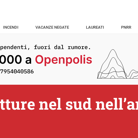
INCENDI
VACANZE NEGATE
LAUREATI
PNRR
tture nel sud nell’