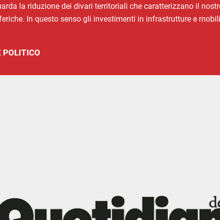
guarda la riduzione dei divari territoriali che caratterizzano il no
iferiche. In questo senso gli investimenti in infrastrutture e mo
 POLITICO