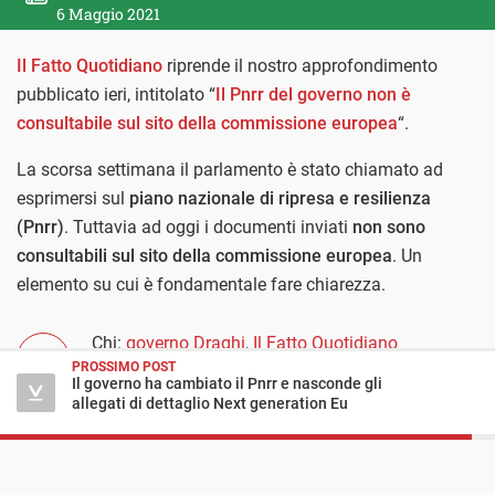
6 Maggio 2021
Il Fatto Quotidiano
riprende il nostro approfondimento
pubblicato ieri, intitolato “
Il Pnrr del governo non è
consultabile sul sito della commissione europea
“.
La scorsa settimana il parlamento è stato chiamato ad
esprimersi sul
piano nazionale di ripresa e resilienza
(Pnrr)
. Tuttavia ad oggi i documenti inviati
non sono
consultabili sul sito della commissione europea
. Un
elemento su cui è fondamentale fare chiarezza.
Chi:
governo Draghi
,
Il Fatto Quotidiano
PROSSIMO POST
Cosa:
Governo e Parlamento
,
Pnrr - piano
Il governo ha cambiato il Pnrr e nasconde gli
nazionale di ripresa e resilienza
allegati di dettaglio Next generation Eu
Quando:
XVIII legislatura