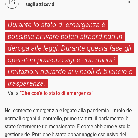
sugli atti covid
.
Durante lo stato di emergenza è
possibile attivare poteri straordinari in
deroga alle leggi. Durante questa fase gli
operatori possono agire con minori
limitazioni riguardo ai vincoli di bilancio e
trasparenza.
Vai a
"Che cos’è lo stato di emergenza"
Nel contesto emergenziale legato alla pandemia il ruolo dei
normali organi di controllo, primo tra tutti il parlamento, è
stato fortemente ridimensionato. E come abbiamo visto la
gestione del Pnrr, che è stata appannaggio esclusivo del