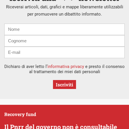
Riceverai articoli, dati, grafici e mappe liberamente utilizzabili
per promuovere un dibattito informato.
Nome
Cognome
E-
mail
Dichiaro di aver letto l’
informativa privacy
e presto il consenso
al trattamento dei miei dati personali
Iscriviti
Recovery fund
Il Pnrr del governo non è consultabile