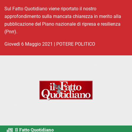
Sul Fatto Quotidiano viene riportato il nostro
approfondimento sulla mancata chiarezza in merito alla
pubblicazione del Piano nazionale di ripresa e resilienza
(Pnrr).
giovedì 6 Maggio 2021
|
POTERE POLITICO
Il Fatto Quotidiano