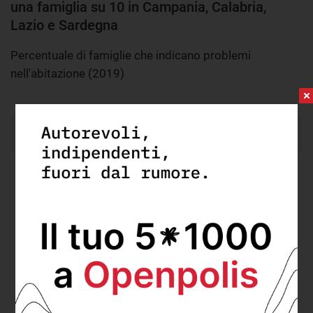
una famiglia su 10 in Campania, Calabria,
Lazio e Sardegna
Percentuale di famiglie che indicano problemi
nell'abitazione (2019)