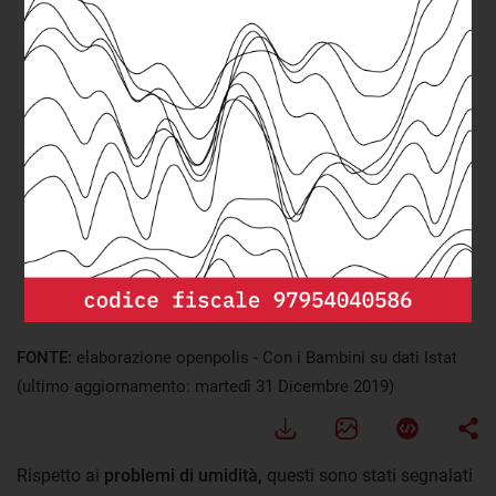
FONTE:
elaborazione openpolis - Con i Bambini su dati Istat
(ultimo aggiornamento: martedì 31 Dicembre 2019)
Rispetto ai
problemi di umidità,
questi sono stati segnalati