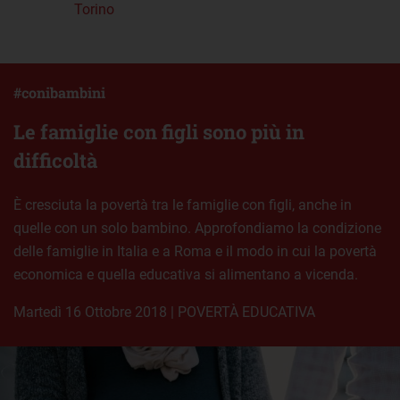
Torino
#conibambini
Le famiglie con figli sono più in
difficoltà
È cresciuta la povertà tra le famiglie con figli, anche in
quelle con un solo bambino. Approfondiamo la condizione
delle famiglie in Italia e a Roma e il modo in cui la povertà
economica e quella educativa si alimentano a vicenda.
martedì 16 Ottobre 2018
|
POVERTÀ EDUCATIVA