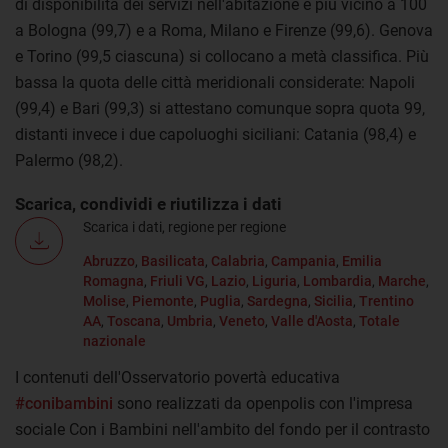
di disponibilità dei servizi nell'abitazione è più vicino a 100
a Bologna (99,7) e a Roma, Milano e Firenze (99,6). Genova
e Torino (99,5 ciascuna) si collocano a metà classifica. Più
bassa la quota delle città meridionali considerate: Napoli
(99,4) e Bari (99,3) si attestano comunque sopra quota 99,
distanti invece i due capoluoghi siciliani: Catania (98,4) e
Palermo (98,2).
Scarica, condividi e riutilizza i dati
Scarica i dati, regione per regione
Abruzzo
,
Basilicata
,
Calabria
,
Campania
,
Emilia
Romagna
,
Friuli VG
,
Lazio
,
Liguria
,
Lombardia
,
Marche
,
Molise
,
Piemonte
,
Puglia
,
Sardegna
,
Sicilia
,
Trentino
AA
,
Toscana
,
Umbria
,
Veneto
,
Valle d'Aosta
,
Totale
nazionale
I contenuti dell'Osservatorio povertà educativa
#conibambini
sono realizzati da openpolis con l'impresa
sociale Con i Bambini nell'ambito del fondo per il contrasto