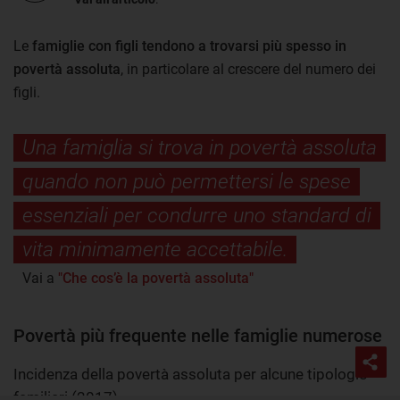
Le
famiglie con figli tendono a trovarsi più spesso in
povertà assoluta
, in particolare al crescere del numero dei
figli.
Una famiglia si trova in povertà assoluta
quando non può permettersi le spese
essenziali per condurre uno standard di
vita minimamente accettabile.
Vai a
"Che cos’è la povertà assoluta"
Povertà più frequente nelle famiglie numerose
Incidenza della povertà assoluta per alcune tipologie
familiari (2017)