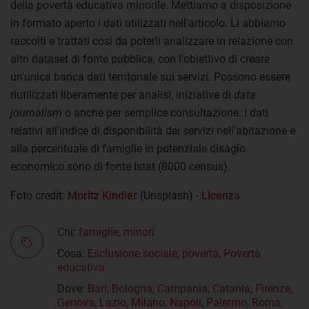
della povertà educativa minorile. Mettiamo a disposizione
in formato aperto i dati utilizzati nell'articolo. Li abbiamo
raccolti e trattati così da poterli analizzare in relazione con
altri dataset di fonte pubblica, con l'obiettivo di creare
un'unica banca dati territoriale sui servizi. Possono essere
riutilizzati liberamente per analisi, iniziative di
data
journalism
o anche per semplice consultazione. I dati
relativi all'indice di disponibilità dei servizi nell'abitazione e
alla percentuale di famiglie in potenziale disagio
economico sono di fonte Istat (8000 census).
Foto credit:
Moritz Kindler
(Unsplash) -
Licenza
Chi:
famiglie
,
minori
Cosa:
Esclusione sociale
,
povertà
,
Povertà
educativa
Dove:
Bari
,
Bologna
,
Campania
,
Catania
,
Firenze
,
Genova
,
Lazio
,
Milano
,
Napoli
,
Palermo
,
Roma
,