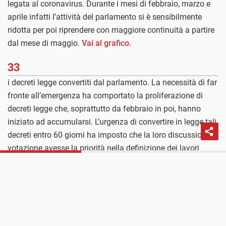
legata al coronavirus. Durante i mesi di febbraio, marzo e
aprile infatti l’attività del parlamento si è sensibilmente
ridotta per poi riprendere con maggiore continuità a partire
dal mese di maggio.
Vai al grafico.
33
i decreti legge convertiti dal parlamento. La necessità di far
fronte all’emergenza ha comportato la proliferazione di
decreti legge che, soprattutto da febbraio in poi, hanno
iniziato ad accumularsi. L’urgenza di convertire in legge tali
decreti entro 60 giorni ha imposto che la loro discussione e
votazione avesse la priorità nella definizione dei lavori
PROSSIMO POST
parlamentari.
Vai all’articolo
.
Nuovo governo, riprendono i cambi di gruppo
Equilibri di aula
15
i provvedimenti adottati con doppio voto di fiducia. Durante
il Conte II, tra camera e senato, le questioni di fiducia poste