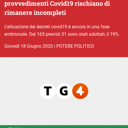
provvedimenti Covid19 rischiano di
rimanere incompleti
L’attuazione dei decreti covid19 è ancora in una fase
embrionale. Dei 165 previsti 31 sono stati adottati, il 19%.
giovedì 18 Giugno 2020
|
POTERE POLITICO