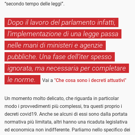
“secondo tempo delle leggi”.
Dopo il lavoro del parlamento infatti,
l’implementazione di una legge passa
nelle mani di ministeri e agenzie
pubbliche. Una fase dell’iter spesso
ignorata, ma necessaria per completare
le norme.
Vai a
"Che cosa sono i decreti attuativi"
Un momento molto delicato, che riguarda in particolar
modo i provvedimenti più complessi, tra questi proprio i
decreti covid19. Anche se alcuni di essi sono dalla portata
normativa più limitata, altri hanno una ricaduta legislativa
ed economica non indifferente. Parliamo nello specifico dei