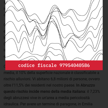
scenari di pericolosità. Nelle zone ad elevata pericolosità
idraulica sono probabili
alluvioni frequenti
(con un tempo
di ritorno tra 20 e 50 anni).
Quelle a
media pericolosità includono, oltre alle aree
comprese nello scenario precedente, anche quelle in cui
le alluvioni sono meno frequenti ma comunque probabili
(tempo di ritorno tra 100 e 200 anni). Il terzo scenario
include le aree con scarsa probabilità di alluvioni o eventi
estremi.
Considerando le aree con pericolosità idraulica almeno
media, il 10% della superficie nazionale è classificabile a
rischio alluvioni. Vi abitano 6,8 milioni di persone, ovvero
oltre l'11,5% dei residenti nel nostro paese.
In Abruzzo
questo rischio incide meno della media italiana
: il 7,23%
degli abruzzesi vive in un'area a media pericolosità
idraulica. Per avere un termine di paragone, in Emilia