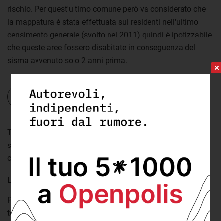
rischio. Per quest'ultimo comune però va considerato che
la mappatura è stata effettuata sui residenti nell'ultimo
censimento generale (svolto nel 2011) quindi è ipotizzabile
che queste aree fossero disabitate in conseguenza del
sisma avvenuto solo 2 anni prima.
Il Pnrr e i crateri sismici in Abruzzo
Vai all'approfondimento
.
Tra il 3% e il 4% degli abitanti di
Avezzano
e
Teramo
sono
soggetti al rischio, mentre la quota supera il 14% nel
comune di Chieti.
L'impatto del rischio alluvioni in Abruzzo
Per quanto riguarda il rischio di alluvioni, Ispra distingue i
territori in base alla probabilità che ricadano in uno dei 3