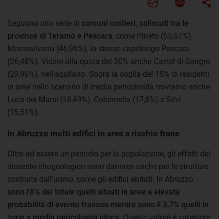
Seguono una serie di
comuni costieri, collocati tra le
province di Teramo e Pescara
, come Pineto (55,57%),
Montesilvano (46,96%), lo stesso capoluogo Pescara
(36,48%). Vicino alla quota del 30% anche Castel di Sangro
(29,96%), nell'aquilano. Sopra la soglia del 15% di residenti
in aree nello scenario di media pericolosità troviamo anche
Luco dei Marsi (18,49%), Colonnella (17,6%) e Silvi
(15,51%).
In Abruzzo molti edifici in aree a rischio frane
Oltre ad essere un pericolo per la popolazione, gli effetti del
dissesto idrogeologico sono dannosi anche per le strutture
costruite dall'uomo, come gli edifici abitati. In Abruzzo
sono l'8% del totale quelli situati in aree a elevata
probabilità di evento franoso mentre sono il 3,7% quelli in
zone a media pericolosità idrica.
Questo valore è superiore