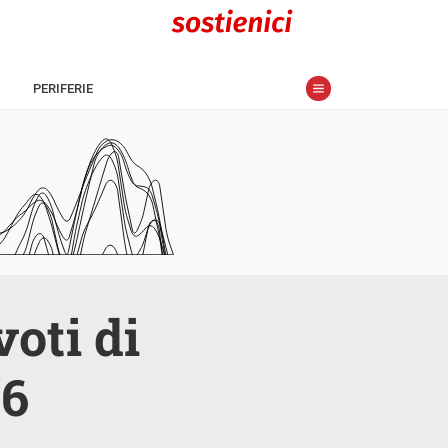
PERIFERIE
voti di
56