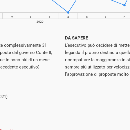
DA SAPERE
ste complessivamente 31
L’esecutivo può decidere di metter
 poste dal governo Conte II,
legando il proprio destino a quel
due in poco più di un mese
ricompattare la maggioranza in si
recedente esecutivo).
sempre più utilizzato per velocizza
l’approvazione di proposte molto
021)