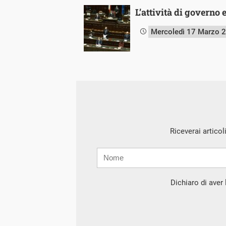
L’attività di governo
Mercoledì 17 Marzo 
Riceverai articol
Nome
Cognome
E-
mail
Dichiaro di aver l