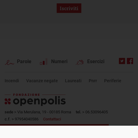
Iscriviti
Parole
Numeri
Esercizi
Incendi
Vacanze negate
Laureati
Pnrr
Periferie
sede
> Via Merulana, 19 - 00185 Roma
tel.
> 06.53096405
c.f.
> 97954040586
Contattaci
PROSSIMO POST