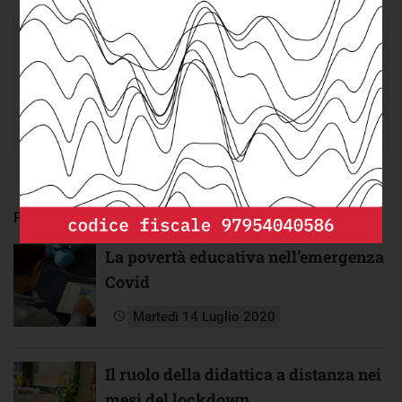
DEPP
cerca un/a
Senior DevOps/Cloud
Engineer
da integrare nel suo team.
Scopri di più e invia la tua candidatura.
PRESENTE IN
La povertà educativa nell’emergenza
Covid
Martedì 14 Luglio 2020
Il ruolo della didattica a distanza nei
mesi del lockdown