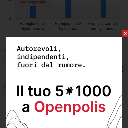
Visualizza
FONTE:
elaborazione openpolis - Con i Bambini su dati Istat
(ultimo aggiornamento: martedì 18 Giugno 2019)
Chi:
famiglie
,
minori
Cosa:
Esclusione sociale
,
povertà
,
Povertà
educativa