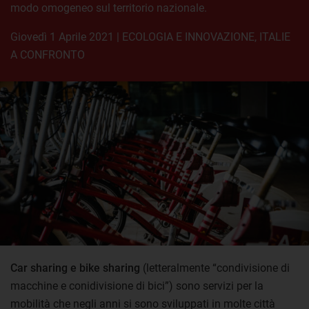
modo omogeneo sul territorio nazionale.
giovedì 1 Aprile 2021
|
ECOLOGIA E INNOVAZIONE
,
ITALIE
A CONFRONTO
Car sharing e bike sharing
(letteralmente “condivisione di
macchine e conidivisione di bici”) sono servizi per la
mobilità che negli anni si sono sviluppati in molte città