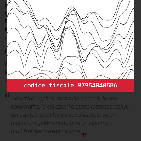
Le
startup innovative
sono imprese
giovani
, ad
alto
contenuto tecnologico
e con
forti potenzialità di crescita
.
Rappresentano uno dei punti chiave dell’attuale
politica
industriale italiana
e uno degli strumenti innovativi per la
crescita del paese.
Come funzionano le startup
Con il
decreto legge 18 ottobre 2012, n. 179
(convertito in
legge 17 dicembre 2012, n. 221) il governo definisce le
startup:
società di capitali, costituita anche in forma
cooperativa, le cui azioni o quote rappresentative
del capitale sociale non sono quotate su un
mercato regolamentato o su un sistema
multilaterale di negoziazione.