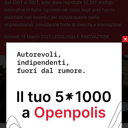
Dal 2001 al 2021, sono state registrate 12.291 startup
innovative in Italia. I governi nel corso degli anni hanno
stanziato vari incentivi per aiutare queste realtà
imprenditoriali, considerate fonte di crescita e innovazione.
giovedì 18 Marzo 2021
|
ECOLOGIA E INNOVAZIONE
,
ITALIE A CONFRONTO