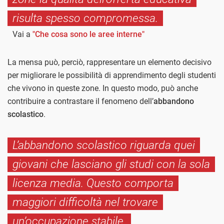
risulta spesso compromessa.
Vai a
"Che cosa sono le aree interne"
La mensa può, perciò, rappresentare un elemento decisivo
per migliorare le possibilità di apprendimento degli studenti
che vivono in queste zone. In questo modo, può anche
contribuire a contrastare il fenomeno dell’
abbandono
scolastico
.
L’abbandono scolastico riguarda quei
giovani che lasciano gli studi con la sola
licenza media. Questo comporta
maggiori difficoltà nel trovare
un’occupazione stabile.