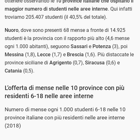
ottenere osservando le
10 province italiane che ospitano il
maggior numero di studenti nelle aree interne
. Qui infatti
troviamo 205.407 studenti (il 40,5% del totale).
Nuoro
, dove sono presenti 68 mense a fronte di 14.925
studenti è la provincia con il rapporto più alto (4,6 mense
ogni 1.000 abitanti), seguono
Sassari
e
Potenza
(3), poi
Messina
(1,8),
Lecce
(1,7) e
Brescia
(1,6). Più distaccate le
province siciliane di
Agrigento
(0,7),
Siracusa
(0,6) e
Catania
(0,5).
L’offerta di mense nelle 10 province con più
residenti 6-18 nelle aree interne
Numero di mense ogni 1.000 studenti 6-18 nelle 10
province italiane con più residenti nelle aree interne
(2018)