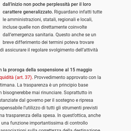
dall’inizio non poche perplessità per il loro
carattere generalizzato.
Riguardano infatti tutte
le amministrazioni, statali, regionali e locali,
incluse quelle non direttamente coinvolte
dall’emergenza sanitaria. Questo anche se un
breve differimento dei termini poteva trovare
à di assicurare il regolare svolgimento dell’attività
n la proroga della sospensione al 15 maggio
quidità (art. 37).
Provvedimento approvato con la
ttimana. La trasparenza è un principio base
n bisognerebbe mai rinunciare. Soprattutto in
 stanziate dal governo per il sostegno e ripresa
pensabile l’utilizzo di tutti gli strumenti previsti
a trasparenza della spesa. In quest’ottica, anche
e una funzione importantissima di controllo
o associazioni sulla correttezza della destinazione