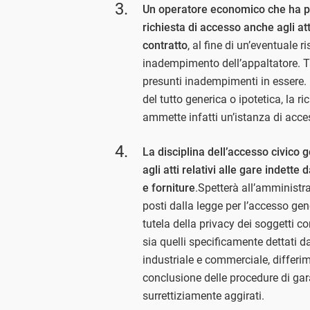
U
n operatore economico che ha p
richiesta di accesso anche agli att
contratto
, al fine di un’eventuale
inadempimento dell’appaltatore. Tal
presunti inadempimenti in essere. N
del tutto generica o ipotetica, la 
ammette infatti un’istanza di acce
L
a disciplina dell’accesso civico
agli atti relativi alle gare indette
e forniture
.Spetterà all’amministraz
posti dalla legge per l’accesso gene
tutela della privacy dei soggetti co
sia quelli specificamente dettati da
industriale e commerciale, differi
conclusione delle procedure di gar
surrettiziamente aggirati.