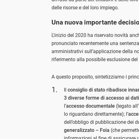
delle risorse e del loro impiego.
Una nuova importante decision
L’inizio del 2020 ha riservato novità anch
pronunciato recentemente una sentenza vol
amministrativi sull’applicazione della n
riferimento alla possibile esclusione del
A questo proposito, sintetizziamo i prin
Il
consiglio di stato ribadisce inn
3 diverse forme di accesso ai dat
l’
accesso documentale
(legato all
lo riguardano direttamente); l’
acce
dell’obbligo di pubblicazione dei d
generalizzato – Foia
(che permette
informazioni al fine di assicurare u