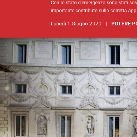
Con lo stato d’emergenza sono stati sospe
importante contributo sulla corretta app
lunedì 1 Giugno 2020
POTERE P
|