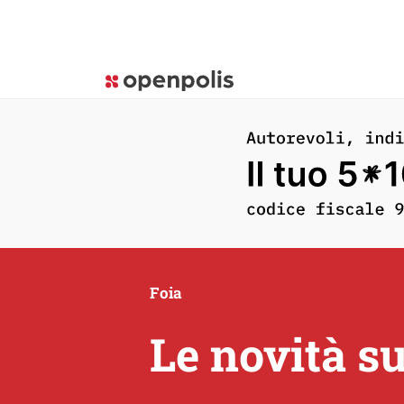
Foia
Le novità su