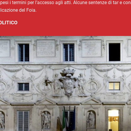
si i termini per l’accesso agli atti. Alcune sentenze di tar e co
licazione del Foia.
OLITICO