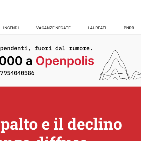
INCENDI
VACANZE NEGATE
LAUREATI
PNRR
palto e il declino