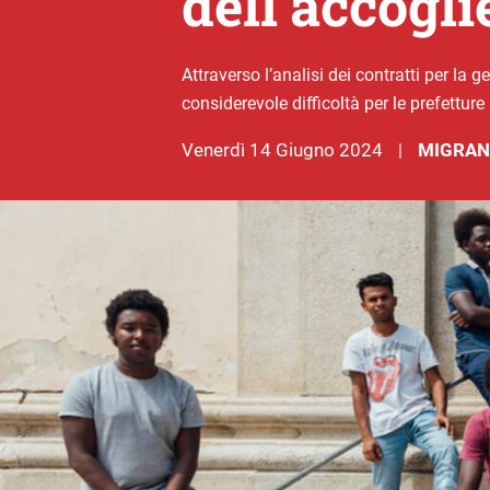
dell’accogli
Attraverso l’analisi dei contratti per la 
considerevole difficoltà per le prefettur
venerdì 14 Giugno 2024
MIGRAN
|