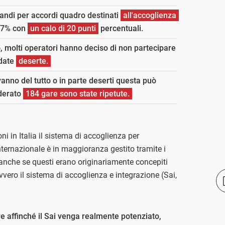
bandi per accordi quadro destinati
all'accoglienza
1,7% con
un calo di 20 punti
percentuali.
o, molti operatori hanno deciso di non partecipare
ndate
deserte.
anno del tutto o in parte deserti questa può
iderato
184 gare sono state ripetute.
i in Italia il sistema di accoglienza per
 internazionale è in maggioranza gestito tramite i
, anche se questi erano originariamente concepiti
vvero il sistema di accoglienza e integrazione (Sai,
e affinché il Sai venga realmente potenziato,