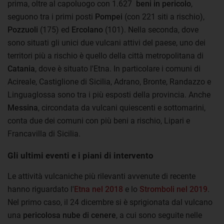
prima, oltre al capoluogo con 1.627
beni in pericolo
,
seguono tra i primi posti
Pompei
(con 221 siti a rischio),
Pozzuoli
(175) ed
Ercolano
(101). Nella seconda, dove
sono situati gli unici due vulcani attivi del paese, uno dei
territori più a rischio è quello della città metropolitana di
Catania
, dove è situato l'Etna. In particolare i comuni di
Acireale, Castiglione di Sicilia, Adrano, Bronte, Randazzo e
Linguaglossa sono tra i più esposti della provincia. Anche
Messina
, circondata da vulcani quiescenti e sottomarini,
conta due dei comuni con più beni a rischio, Lipari e
Francavilla di Sicilia.
Gli ultimi eventi e i piani di intervento
Le attività vulcaniche più rilevanti avvenute di recente
hanno riguardato l'
Etna nel 2018
e lo
Stromboli nel 2019
.
Nel primo caso, il 24 dicembre si è sprigionata dal vulcano
una
pericolosa nube di cenere
, a cui sono seguite nelle