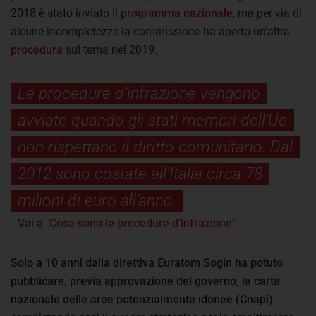
2018 è stato inviato il
programma nazionale
, ma per via di
alcune incompletezze la commissione ha aperto un’altra
procedura
sul tema nel 2019.
Le procedure d’infrazione vengono
avviate quando gli stati membri dell’Ue
non rispettano il diritto comunitario. Dal
2012 sono costate all’Italia circa 78
milioni di euro all’anno.
Vai a
"Cosa sono le procedure d’infrazione"
Solo a 10 anni dalla direttiva Euratom Sogin ha potuto
pubblicare, previa approvazione del governo, la carta
nazionale delle aree potenzialmente idonee (Cnapi)
,