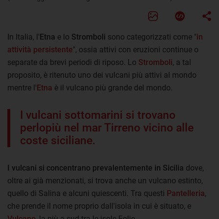
In Italia, l'
Etna
e lo
Stromboli
sono categorizzati come "
in
attività persistente
", ossia attivi con eruzioni continue o
separate da brevi periodi di riposo. Lo
Stromboli
, a tal
proposito, è ritenuto uno dei vulcani più attivi al mondo
mentre l'
Etna
è il vulcano più grande del mondo.
I vulcani sottomarini si trovano
perlopiù nel mar Tirreno vicino alle
coste siciliane.
I vulcani si concentrano prevalentemente in Sicilia
dove,
oltre ai già menzionati, si trova anche un vulcano estinto,
quello di Salina e alcuni quiescenti. Tra questi
Pantelleria
,
che prende il nome proprio dall'isola in cui è situato, e
Vulcano
, la più a sud tra le isole Eolie.