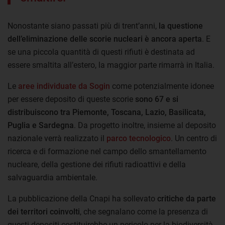
Nonostante siano passati più di trent’anni,
la questione
dell’eliminazione delle scorie nucleari è ancora aperta
. E
se una piccola quantità di questi rifiuti è destinata ad
essere smaltita all’estero, la maggior parte rimarrà in Italia.
Le
aree individuate da Sogin
come potenzialmente idonee
per essere deposito di queste scorie
sono 67 e si
distribuiscono tra Piemonte, Toscana, Lazio, Basilicata,
Puglia e Sardegna
. Da progetto inoltre, insieme al deposito
nazionale verrà realizzato il
parco tecnologico
. Un centro di
ricerca e di formazione nel campo dello smantellamento
nucleare, della gestione dei rifiuti radioattivi e della
salvaguardia ambientale.
La pubblicazione della Cnapi ha sollevato
critiche da parte
dei territori coinvolti
, che segnalano come la presenza di
questi depositi costituirebbe un pericolo per la biodiversità