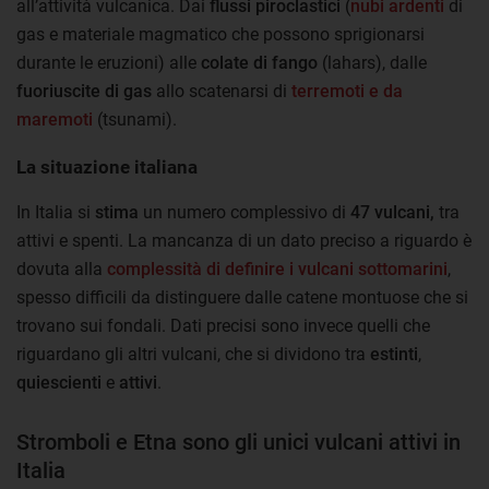
all’attività vulcanica. Dai
flussi piroclastici
(
nubi ardenti
di
gas e materiale magmatico che possono sprigionarsi
durante le eruzioni) alle
colate di fango
(lahars), dalle
fuoriuscite di gas
allo scatenarsi di
terremoti e da
maremoti
(tsunami).
La situazione italiana
In Italia si
stima
un numero complessivo di
47 vulcani,
tra
attivi e spenti. La mancanza di un dato preciso a riguardo è
dovuta alla
complessità di definire i vulcani sottomarini
,
spesso difficili da distinguere dalle catene montuose che si
trovano sui fondali. Dati precisi sono invece quelli che
riguardano gli altri vulcani, che si dividono tra
estinti
,
quiescienti
e
attivi
.
Stromboli e Etna sono gli unici vulcani attivi in
Italia