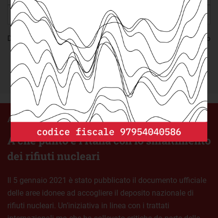
Dichiaro di aver letto l’
informativa privacy
e presto il consenso
al trattamento dei miei dati personali
Iscriviti
Ambiente
A che punto è l’Italia con lo smaltimento
dei rifiuti nucleari
Il 5 gennaio 2021 è stato pubblicato il documento ufficiale
delle aree idonee ad accogliere il deposito nazionale di
rifiuti nucleari. Un’iniziativa in linea con i trattati