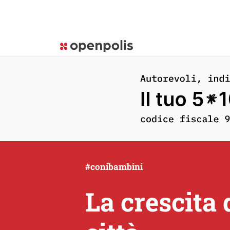
#conibambini
La crescita 