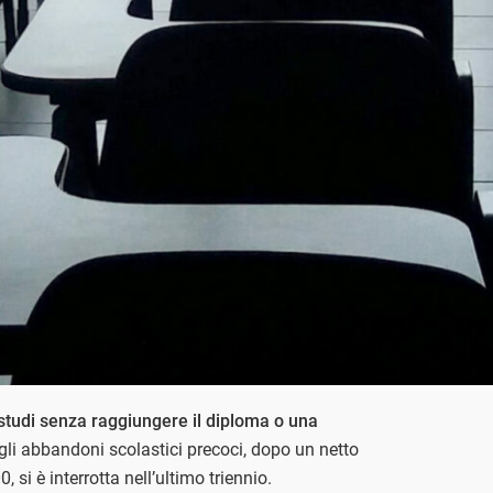
 studi senza raggiungere il diploma o una
gli abbandoni scolastici precoci, dopo un netto
 si è interrotta nell’ultimo triennio.