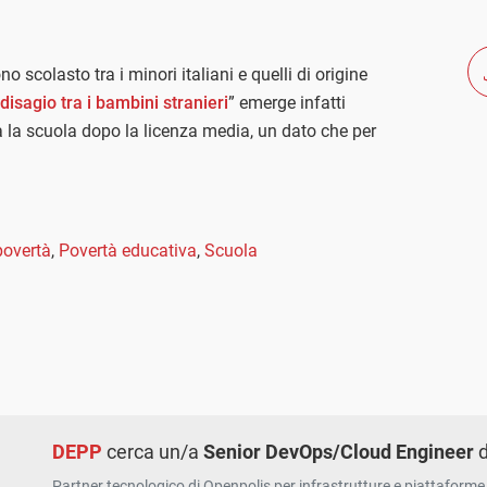
o scolasto tra i minori italiani e quelli di origine
o disagio tra i bambini stranieri
” emerge infatti
ia la scuola dopo la licenza media, un dato che per
povertà
,
Povertà educativa
,
Scuola
DEPP
cerca un/a
Senior DevOps/Cloud Engineer
d
Partner tecnologico di Openpolis per infrastrutture e piattaforme 