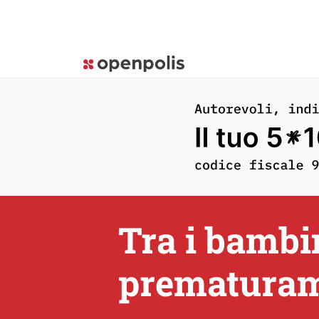
Tra i bambin
prematurame