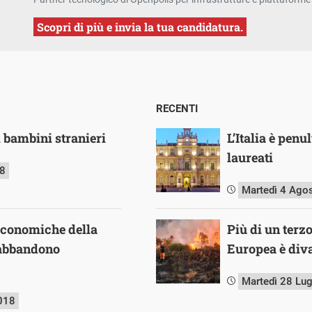
Scopri di più e invia la tua candidatura.
RECENTI
 i bambini stranieri
L’Italia è pen
laureati
18
Martedì 4 Ago
 economiche della
Più di un terz
’abbandono
Europea è diva
Martedì 28 Lu
018