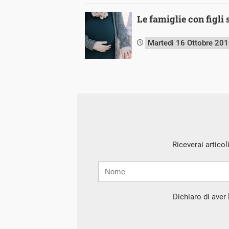
Le famiglie con figli 
Martedì 16 Ottobre 20
Riceverai articol
Nome
Cognome
E-
mail
Dichiaro di aver l