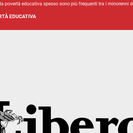
la povertà educativa spesso sono più frequenti tra i minorenni di
RTÀ EDUCATIVA