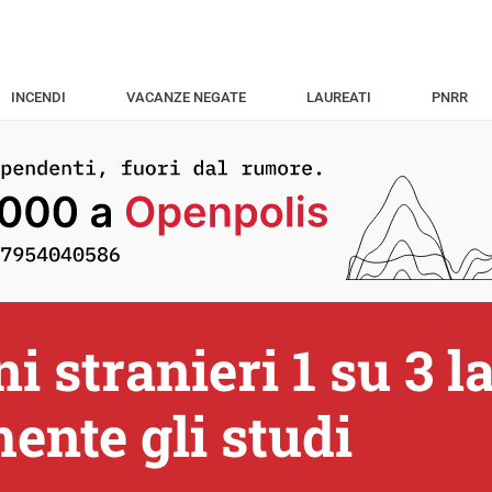
INCENDI
VACANZE NEGATE
LAUREATI
PNRR
i stranieri 1 su 3 l
nte gli studi