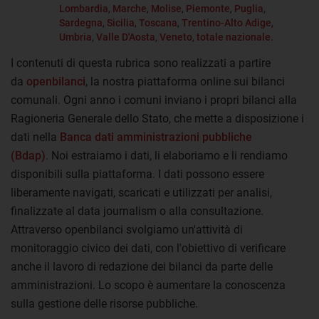
Lombardia
,
Marche
,
Molise
,
Piemonte
,
Puglia
,
Sardegna
,
Sicilia
,
Toscana
,
Trentino-Alto Adige
,
Umbria
,
Valle D'Aosta
,
Veneto
,
totale nazionale
.
I contenuti di questa rubrica sono realizzati a partire
da
openbilanci
, la nostra piattaforma online sui bilanci
comunali. Ogni anno i comuni inviano i propri bilanci alla
Ragioneria Generale dello Stato, che mette a disposizione i
dati nella
Banca dati amministrazioni pubbliche
(Bdap)
. Noi estraiamo i dati, li elaboriamo e li rendiamo
disponibili sulla piattaforma. I dati possono essere
liberamente navigati, scaricati e utilizzati per analisi,
finalizzate al data journalism o alla consultazione.
Attraverso openbilanci svolgiamo un'attività di
monitoraggio civico dei dati, con l'obiettivo di verificare
anche il lavoro di redazione dei bilanci da parte delle
amministrazioni. Lo scopo è aumentare la conoscenza
sulla gestione delle risorse pubbliche.