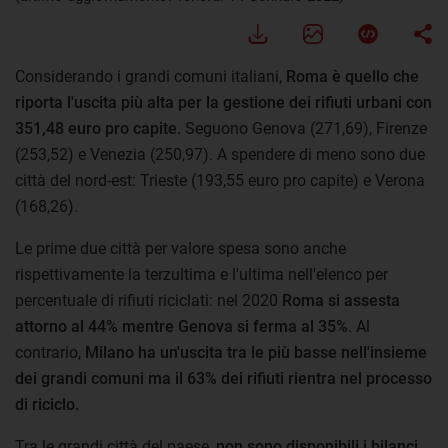
Considerando i grandi comuni italiani,
Roma è quello che
riporta l'uscita più alta per la gestione dei rifiuti urbani con
351,48 euro pro capite.
Seguono Genova (271,69), Firenze
(253,52) e Venezia (250,97). A spendere di meno sono due
città del nord-est: Trieste (193,55 euro pro capite) e Verona
(168,26).
Le prime due città per valore spesa sono anche
rispettivamente la terzultima e l'ultima nell'elenco per
percentuale di rifiuti riciclati: nel 2020
Roma si assesta
attorno al 44% mentre Genova si ferma al 35%
. Al
contrario,
Milano ha un'uscita tra le più basse nell'insieme
dei grandi comuni ma il 63% dei rifiuti rientra nel processo
di riciclo.
Tra le grandi città del paese,
non sono disponibili i bilanci