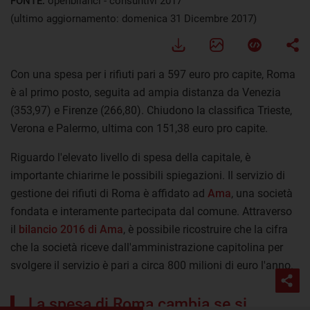
FONTE:
openbilanci - consuntivi 2017
(ultimo aggiornamento: domenica 31 Dicembre 2017)
Con una spesa per i rifiuti pari a 597 euro pro capite, Roma
è al primo posto, seguita ad ampia distanza da Venezia
(353,97) e Firenze (266,80). Chiudono la classifica Trieste,
Verona e Palermo, ultima con 151,38 euro pro capite.
Riguardo l'elevato livello di spesa della capitale, è
importante chiarirne le possibili spiegazioni. Il servizio di
gestione dei rifiuti di Roma è affidato ad
Ama
, una società
fondata e interamente partecipata dal comune. Attraverso
il
bilancio 2016 di Ama
, è possibile ricostruire che la cifra
che la società riceve dall'amministrazione capitolina per
svolgere il servizio è pari a circa 800 milioni di euro l'anno.
La spesa di Roma cambia se si