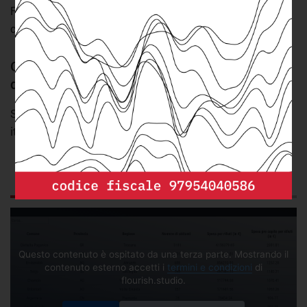
Forte dei Marmi in provincia di Lucca con 864,46 euro pro
capite e Marciana a Livorno (789,46).
Quanto spende il tuo comune per la gestione
dei rifiuti
Spesa assoluta e pro capite per i rifiuti in tutti i comuni
italiani (2020)
GRAFICO
DESCRIZIONE
DA SAPERE
Questo contenuto è ospitato da una terza parte. Mostrando il
contenuto esterno accetti i
termini e condizioni
di
flourish.studio.