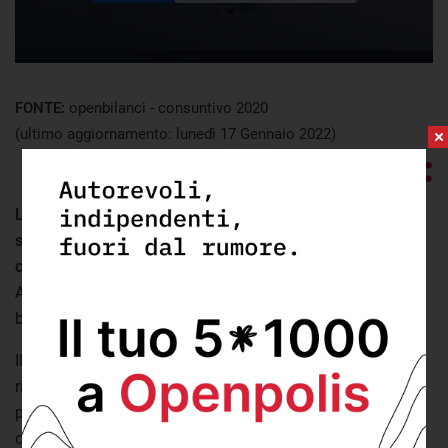
FONTE:
openbilanci - consuntivo 2020
(ultimo aggiornamento: lunedì 17 Gennaio 2022)
Livorno è la provincia toscana in cui i comuni in media
spendono di più per i rifiuti (390,68 euro pro
capite).
Seguono Grosseto (325,53) e Lucca (229,95). Ad
Arezzo e Massa-Carrara invece si segnalano le uscite più
basse rispettivamente a 177,31 euro pro capite e 132,17.
Il comune di
Civitella Paganico
in provincia di Grosseto
riporta il valore più alto della regione e di tutta la penisola
per quel che riguarda la spesa dei rifiuti (2031,81 euro pro
capite). Gli altri due comuni che spendono di più sono