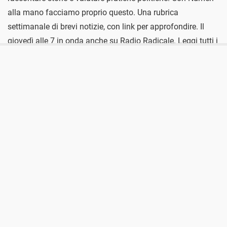
alla mano facciamo proprio questo. Una rubrica
settimanale di brevi notizie, con link per approfondire. Il
giovedì alle 7 in onda anche su Radio Radicale. Leggi tutti i
contenuti di “Cooperazione“. 6,48 milioni è il numero degli
abitanti […]
Pubblicato
giovedì 9 Settembre 2021