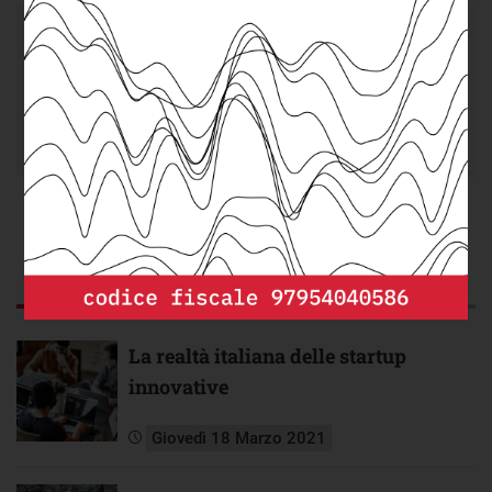
DEPP
cerca un/a
Senior DevOps/Cloud
Engineer
da integrare nel suo team.
Scopri di più e invia la tua candidatura.
CORRELATI
RECENTI
La realtà italiana delle startup
innovative
Giovedì 18 Marzo 2021