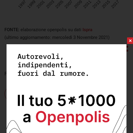
Visualizza
FONTE:
elaborazione openpolis su dati
Ispra
(ultimo aggiornamento: mercoledì 3 Novembre 2021)
Foto credit:
vkingxl
-
licenza
Cosa:
Ambiente
,
rifiuti
Dove:
Lombardia
,
Sardegna