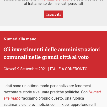
al trattamento dei miei dati personali
Iscriviti
Numeri alla mano
Gli investimenti delle amministrazioni
comunali nelle grandi città al voto
giovedì 9 Settembre 2021
|
ITALIE A CONFRONTO
I dati sono un ottimo modo per analizzare fenomeni,
raccontare storie e valutare pratiche politiche. Con
Numeri
alla mano
facciamo proprio questo. Una rubrica
settimanale di brevi notizie, con link per approfondire. Il