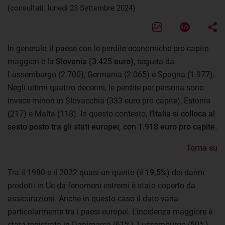
(consultati: lunedì 23 Settembre 2024)
In generale, il paese con le perdite economiche pro capite
maggiori è la
Slovenia (3.425 euro)
, seguita da
Lussemburgo (2.700), Germania (2.065) e Spagna (1.977).
Negli ultimi quattro decenni, le perdite per persona sono
invece minori in Slovacchia (333 euro pro capite), Estonia
(217) e Malta (118). In questo contesto,
l’Italia si colloca al
sesto posto tra gli stati europei, con 1.918 euro pro capite.
Torna su
Tra il 1980 e il 2022 quasi un quinto (il
19,5%
) dei danni
prodotti in Ue da fenomeni estremi è stato coperto da
assicurazioni. Anche in questo caso il dato varia
particolarmente tra i paesi europei. L’incidenza maggiore è
stata registrata in Danimarca (61%), Lussemburgo (50%),