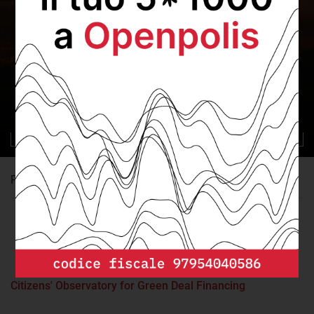
L'impatto dell'efficienza energetica
degli edifici
2. L’importanza dell’efficienza energetica
Partner
Citizens' Observatory for Green Deal Financing