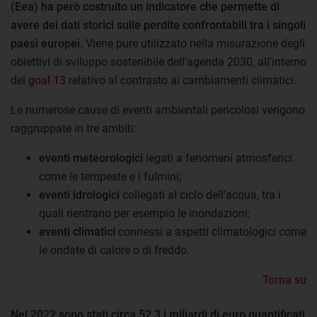
(Eea) ha però costruito un indicatore che permette di
avere dei dati storici sulle perdite confrontabili tra i singoli
paesi europei.
Viene pure utilizzato nella misurazione degli
obiettivi di sviluppo sostenibile dell’agenda 2030, all’interno
del
goal 13
relativo al contrasto ai cambiamenti climatici.
Le numerose cause di eventi ambientali pericolosi vengono
raggruppate in tre ambiti:
eventi meteorologici
legati a fenomeni atmosferici
come le tempeste e i fulmini;
eventi idrologici
collegati al ciclo dell’acqua, tra i
quali rientrano per esempio le inondazioni;
eventi climatici
connessi a aspetti climatologici come
le ondate di calore o di freddo.
Torna su
Nel 2022 sono stati circa 52,3 i miliardi di euro quantificati