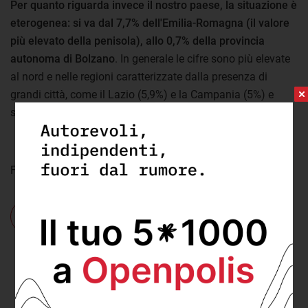
Per quanto riguarda invece il nostro paese, la situazione è
eterogenea: si va dal 7,7% dell'Emilia-Romagna (il valore
più elevato della penisola), allo 0,7% della provincia
autonoma di Bolzano
. In generale le cifre sono più elevate
al nord e nelle regioni caratterizzate dalla presenza di
grandi città, come il Lazio (5,9%) e la Campania (5%) e
sono invece più basse nelle regioni meno urbanizzate.
Foto:
Nicole Baster
-
licenza
Dove:
Belgio
,
Francia
,
Germania
,
Grecia
,
Irlanda
,
Italia
,
Malta
,
Spagna
,
Unione europea