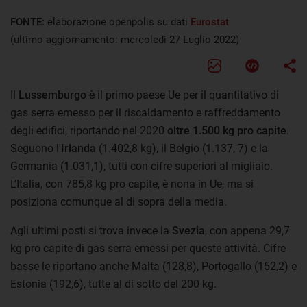
FONTE:
elaborazione openpolis su dati
Eurostat
(ultimo aggiornamento: mercoledì 27 Luglio 2022)
Il
Lussemburgo
è il primo paese Ue per il quantitativo di
gas serra emesso per il riscaldamento e raffreddamento
degli edifici, riportando nel 2020
oltre 1.500 kg pro capite
.
Seguono l'
Irlanda
(1.402,8 kg), il Belgio (1.137, 7) e la
Germania (1.031,1), tutti con cifre superiori al migliaio.
L'Italia, con 785,8 kg pro capite, è nona in Ue, ma si
posiziona comunque al di sopra della media.
Agli ultimi posti si trova invece la
Svezia
, con appena 29,7
kg pro capite di gas serra emessi per queste attività. Cifre
basse le riportano anche Malta (128,8), Portogallo (152,2) e
Estonia (192,6), tutte al di sotto del 200 kg.