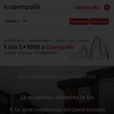
PARTE
4
Precedente
Successivo
Esercizio #56 |
Mercoledì 13 Luglio 2022
La questione abitativa in Ue
4. Le aree residenziali nei paesi europei