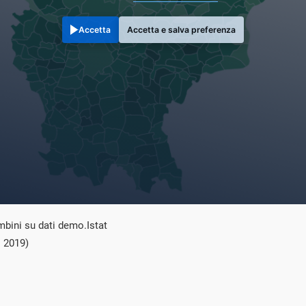
Accetta
Accetta e salva preferenza
mbini su dati demo.Istat
 2019)