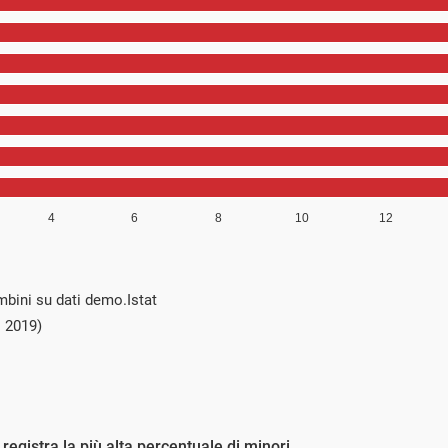
mbini su dati demo.Istat
 2019)
registra la più alta percentuale di minori