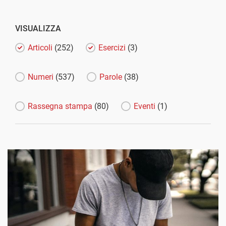
VISUALIZZA
Articoli
(252)
Esercizi
(3)
Numeri
(537)
Parole
(38)
Rassegna stampa
(80)
Eventi
(1)