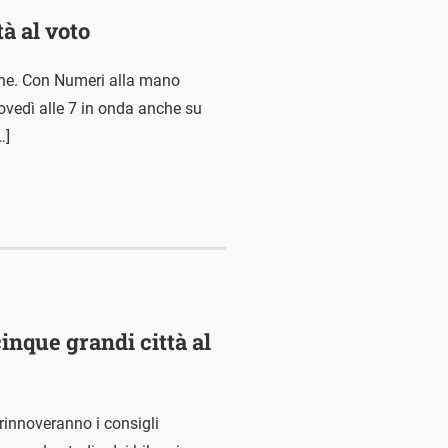
à al voto
iche. Con Numeri alla mano
iovedì alle 7 in onda anche su
…]
cinque grandi città al
rinnoveranno i consigli