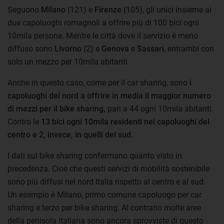
Seguono
Milano
(121) e
Firenze
(105), gli unici insieme ai
due capoluoghi romagnoli a offrire più di 100 bici ogni
10mila persone. Mentre le città dove il servizio è meno
diffuso sono
Livorno
(2) e
Genova
e
Sassari
, entrambi con
solo un mezzo per 10mila abitanti.
Anche in questo caso, come per il car sharing, sono
i
capoluoghi del nord a offrire in media il maggior numero
di mezzi per il bike sharing,
pari a 44 ogni 10mila abitanti.
Contro le
13 bici ogni 10mila residenti nei capoluoghi del
centro e 2, invece, in quelli del sud.
I dati sul bike sharing confermano quanto visto in
precedenza. Cioè che questi servizi di mobilità sostenibile
sono più diffusi nel nord Italia rispetto al centro e al sud.
Un esempio è Milano, primo comune capoluogo per car
sharing e terzo per bike sharing. Al contrario molte aree
della penisola italiana sono ancora sprovviste di questo