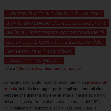
L’utilizzo di veicoli a motore è una delle
attività antropiche che liberano inquinanti
nell’aria. Un’eccessiva concentrazione di
questi agenti causa l’innalzamento delle
temperature e il cosiddetto
riscaldamento globale.
Vai a
"Che cos’è il cambiamento climatico"
Come abbiamo avuto modo di raccontare in un
precedente
articolo
,
in Italia la maggior parte degli spostamenti sia di
persone che di merci avviene su strada
, mentre solo il 6%
dei passeggeri (a fronte di una media europea del 7,9%) e
l’11% delle merci (rispetto al 18,7% in Europa) viaggia