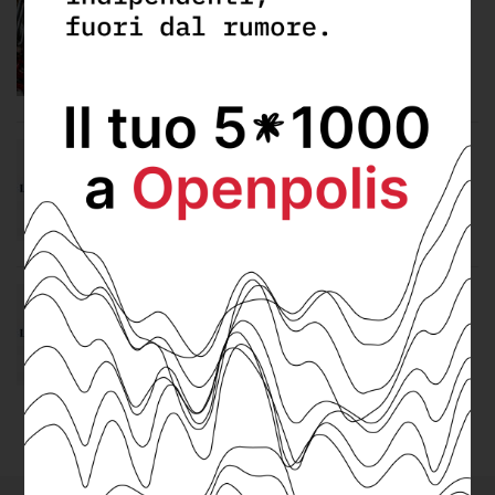
Nel sud ancora pochi servizi di car e
bike sharing
Giovedì 1 Aprile 2021
I dati su bike e car sharing in
Sardegna
Martedì 20 Aprile 2021
La mobilità sostenibile degli autobus
in Sardegna
Martedì 25 Maggio 2021