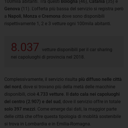
100mila abitanti. Tra questi
Bologna
(46),
Catania
(35) e
Genova
(11). L'offerta più bassa del servizio si registra però
a
Napoli
,
Monza
e
Cremona
dove sono disponibili
rispettivamente 1, 2 e 3 vetture ogni 100mila abitanti.
8.037
vetture disponibili per il car sharing
nei capoluoghi di provincia nel 2018.
Complessivamente, il servizio risulta
più diffuso nelle città
del nord
, dove si trovano più della metà delle macchine
disponibili, cioè
4.733 vetture
.
Il dato cala nei capoluoghi
del centro (2.907) e del sud
, dove il servizio offre in totale
solo 397 mezzi
. Come emerge dai dati, la maggior parte
delle città che offre questa tipologia di moblità sostenibile
si trova in Lombardia e in Emilia-Romagna.