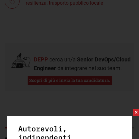
resilienza
,
trasporto pubblico locale
DEPP
cerca un/a
Senior DevOps/Cloud
Engineer
da integrare nel suo team.
Scopri di più e invia la tua candidatura.
CORRELATI
RECENTI