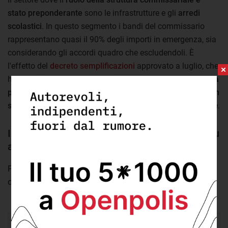
stato preponderante
sono le infrastrutture e gli
arredi
scolastici
. In questo segmento i bandi del commissario
rappresentano quasi il 90% degli importi in emergenza, sia
considerando gli accordi quadro che escludendoli. È
l'effetto del
decreto semplificazioni
approvato a luglio, che
ha attribuito
alla struttura commissariale la responsabilità
per l’acquisizione dei materiali necessari alla riapertura in
sicurezza della scuola
, compresi i nuovi banchi e le sedute.
Il ruolo del commissario emerge soprattutto su
arredi scolastici, sanità e mascherine
Percentuale di importi messi a bando dalla struttura
del commissario all'emergenza Covid