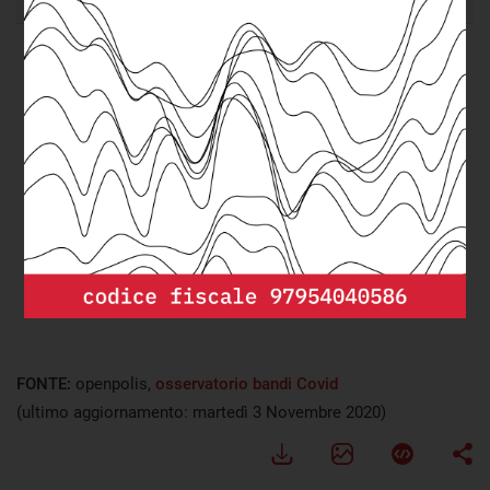
FONTE:
openpolis,
osservatorio bandi Covid
(ultimo aggiornamento: martedì 3 Novembre 2020)