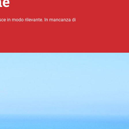
ne
isce in modo rilevante. In mancanza di