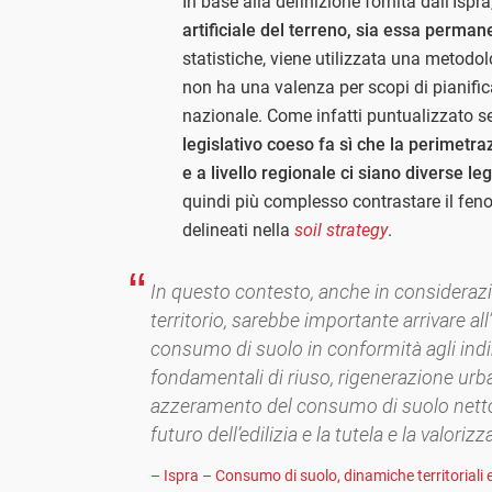
In base alla definizione fornita dall’Ispra
artificiale del terreno, sia essa perma
statistiche, viene utilizzata una metodo
non ha una valenza per scopi di pianific
nazionale. Come infatti puntualizzato s
legislativo coeso fa sì che la perimetraz
e a livello regionale ci siano diverse l
quindi più complesso contrastare il feno
delineati nella
soil strategy
.
In questo contesto, anche in considerazi
territorio, sarebbe importante arrivare a
consumo di suolo in conformità agli indiri
fondamentali di riuso, rigenerazione urba
azzeramento del consumo di suolo netto
futuro dell’edilizia e la tutela e la valorizz
– Ispra – Consumo di suolo, dinamiche territoriali e