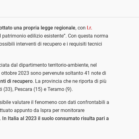
ottato una propria legge regionale
, con
l.r.
el patrimonio edilizio esistente”. Con questa norma
ssibili interventi di recupero e i requisiti tecnici
ciata dal dipartimento territorio-ambiente, nel
1 ottobre 2023 sono pervenute soltanto 41 note di
nti di recupero
. La provincia che ne riporta di più
ti (33), Pescara (15) e Teramo (9).
ile valutare il fenomeno con dati confrontabili a
effettuato appunto da Ispra per monitorare
.
In Italia al 2023 il suolo consumato risulta pari a