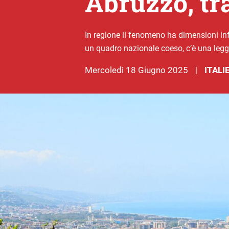
Abruzzo, tra
In regione il fenomeno ha dimensioni inf
un quadro nazionale coeso, c’è una legg
mercoledì 18 Giugno 2025
ITALI
|