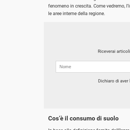
fenomeno in crescita. Come vedremo, l’in
le aree interne della regione.
Riceverai articol
Nome
Cognome
E-
mail
Dichiaro di aver l
Cos’è il consumo di suolo