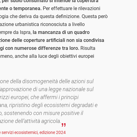
,
per suolo consumato si intende la copertura
nente o temporanea.
Per effettuare le rilevazioni
logia che deriva da questa definizione. Questa però
azione urbanistica riconosciuta a livello
empre da Ispra,
la mancanza di un quadro
ione delle coperture artificiali non sia condivisa
eggi con numerose differenze tra loro.
Risulta
meno, anche alla luce degli obiettivi europei
one della disomogeneità delle azioni sul
ll’approvazione di una legge nazionale sul
zzi europei, che affermi i principi
na, ripristino degli ecosistemi degradati e
, sostenendo con misure positive il
azione dell’attività agricola.
 servizi ecosistemici, edizione 2024