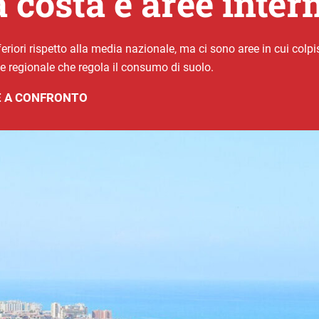
 costa e aree inter
eriori rispetto alla media nazionale, ma ci sono aree in cui colp
e regionale che regola il consumo di suolo.
E A CONFRONTO