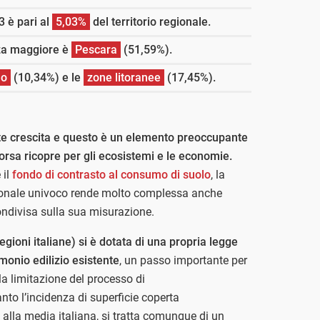
3 è pari al
5,03%
del territorio regionale.
nza maggiore è
Pescara
(51,59%).
lo
(10,34%) e le
zone litoranee
(17,45%).
ante crescita e questo è un elemento preoccupante
sorsa ricopre per gli ecosistemi e le economie.
 il
fondo di contrasto al consumo di suolo
, la
ionale univoco rende molto complessa anche
ondivisa sulla sua misurazione.
egioni italiane) si è dotata di una propria legge
monio edilizio esistente
, un passo importante per
 la limitazione del processo di
to l’incidenza di superficie coperta
e alla media italiana, si tratta comunque di un