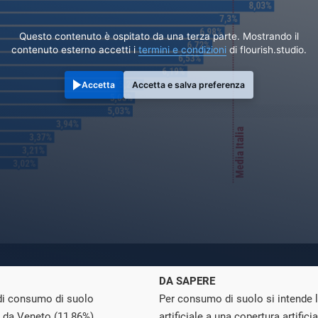
Questo contenuto è ospitato da una terza parte. Mostrando il
contenuto esterno accetti i
termini e condizioni
di flourish.studio.
Accetta
Accetta e salva preferenza
DA SAPERE
a di consumo di suolo
Per consumo di suolo si intende 
 da Veneto (11,86%),
artificiale a una copertura artific