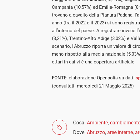
Campania (10,57%) ed Emilia-Romagna (8,9
trovano a cavallo della Pianura Padana, l’a
anno (tra il 2022 e il 2023) si sono regist
all’interno del paese. A registrare invece 
(3,21%), Trentino-Alto Adige (3,02%) e Vall
scenario, l’Abruzzo riporta un valore di cir
meno rispetto alla media nazionale (5,03%)
ettari in cui vi è una copertura artificiale.
FONTE:
elaborazione Openpolis su dati
Is
(consultati: mercoledì 21 Maggio 2025)
Cosa:
Ambiente
,
cambiamento 
Dove:
Abruzzo
,
aree interne
,
a