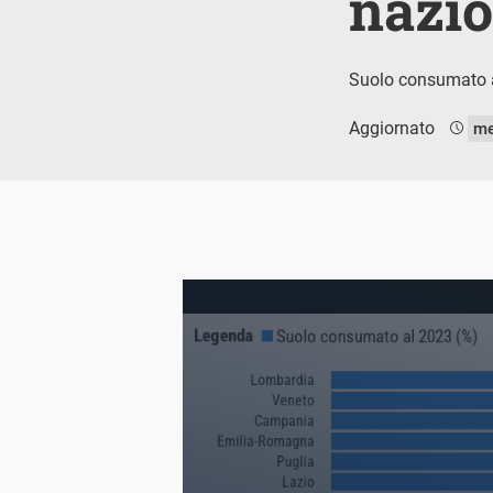
nazio
Suolo consumato al
Aggiornato
me