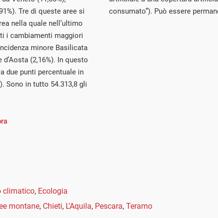
1%). Tre di queste aree si
consumato”). Può essere permanen
rea nella quale nell’ultimo
rati i cambiamenti maggiori
l’incidenza minore Basilicata
e d’Aosta (2,16%). In questo
ca due punti percentuale in
. Sono in tutto 54.313,8 gli
pra
climatico
,
Ecologia
ree montane
,
Chieti
,
L'Aquila
,
Pescara
,
Teramo