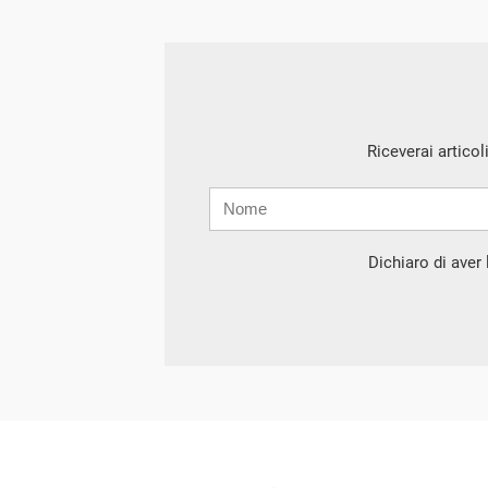
Riceverai articol
Nome
Cognome
E-
mail
Dichiaro di aver l