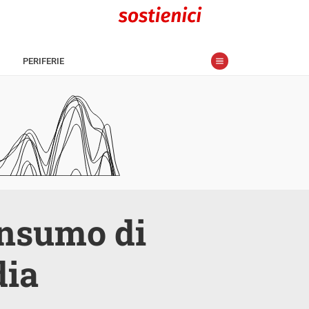
PERIFERIE
onsumo di
dia