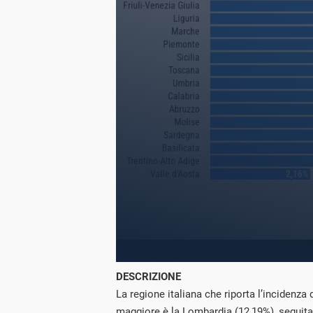
DESCRIZIONE
La regione italiana che riporta l’incidenz
maggiore è la Lombardia (12,19%), seguita