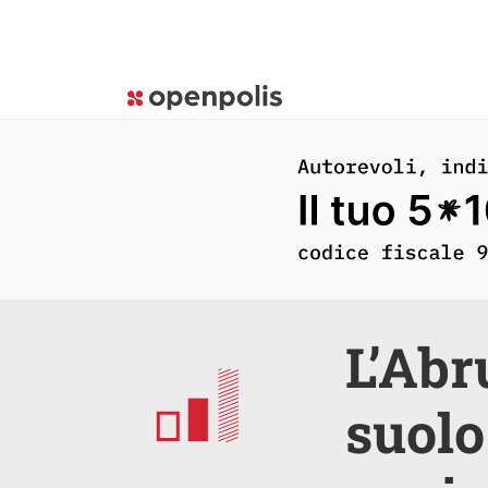
L’Abr
suolo