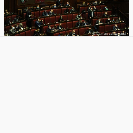
Osservatorio legislativo
Il ruolo delle leggi ordinarie nel
contesto emergenziale
Nei prossimi mesi il parlamento dovrà approvare una serie
di riforme molto rilevanti, incluse alcune previste dal Pnrr.
Ciò dovrà avvenire attraverso il ricorso a leggi ordinarie.
Uno strumento che, anche a causa dell'emergenza, è
diventato sempre meno rilevante.
Aggiornato
venerdì 10 Giugno 2022