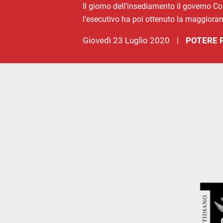
Il giorno dell’insediamento il governo Co
l’esecutivo ha poi ottenuto la maggioran
giovedì 23 Luglio 2020
POTERE 
|