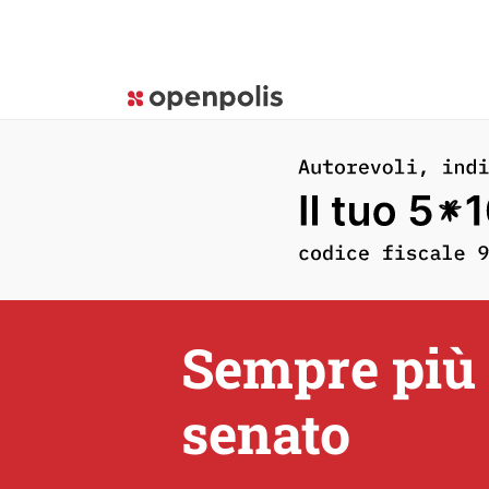
Sempre più 
senato