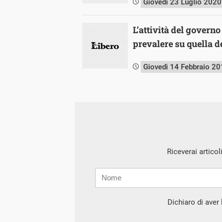
Giovedì 23 Luglio 2020
L’attività del governo
prevalere su quella 
Giovedì 14 Febbraio 2
Riceverai articol
Nome
Cognome
E-
mail
Dichiaro di aver l