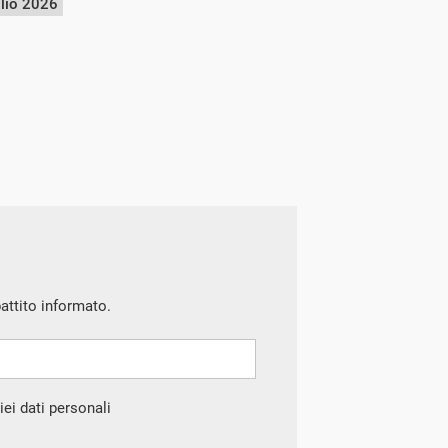
glio 2026
battito informato.
ei dati personali