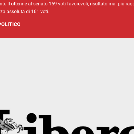
nte II ottenne al senato 169 voti favorevoli, risultato mai più rag
za assoluta di 161 voti.
POLITICO