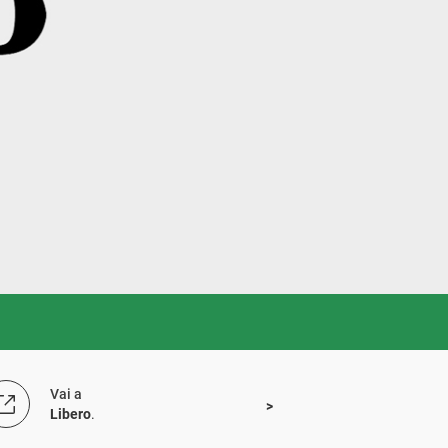
Vai a
Libero
.