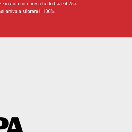
ze in aula compresa tra lo 0% e il 25%.
i arriva a sfiorare il 100%.