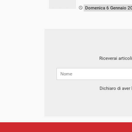
Domenica 6 Gennaio 2
Riceverai articol
Nome
Cognome
E-
mail
Dichiaro di aver l