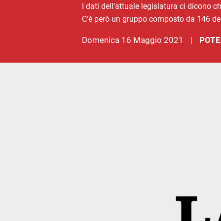
I dati dell’attuale legislatura ci dicon
C’è però un gruppo composto da 146 deputa
domenica 16 Maggio 2021
POTE
|