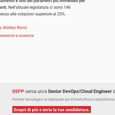
arlamento è uno dei parametri più immediati per
anti.
Nell’attuale legislatura ci sono 146
enza alle votazioni superiore al 25%.
a
,
Matteo Renzi
presenze e assenze
DEPP
cerca un/a
Senior DevOps/Cloud Engineer
d
Partner tecnologico di Openpolis per infrastrutture e piattaforme 
Scopri di più e invia la tua candidatura.