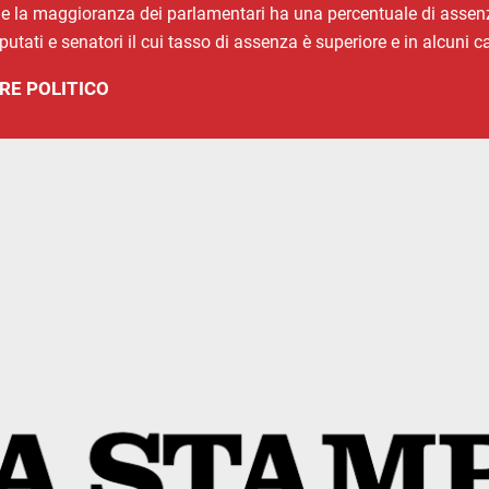
o che la maggioranza dei parlamentari ha una percentuale di assen
ti e senatori il cui tasso di assenza è superiore e in alcuni cas
RE POLITICO