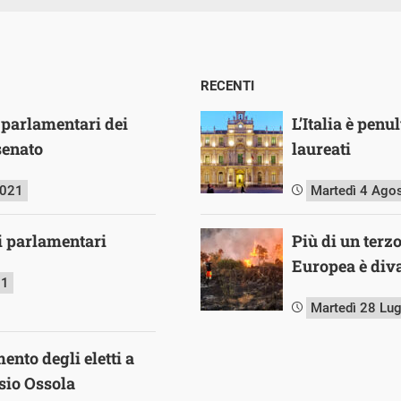
RECENTI
 parlamentari dei
L’Italia è pen
senato
laureati
2021
Martedì 4 Ago
i parlamentari
Più di un terz
Europea è diva
21
Martedì 28 Lu
ento degli eletti a
sio Ossola