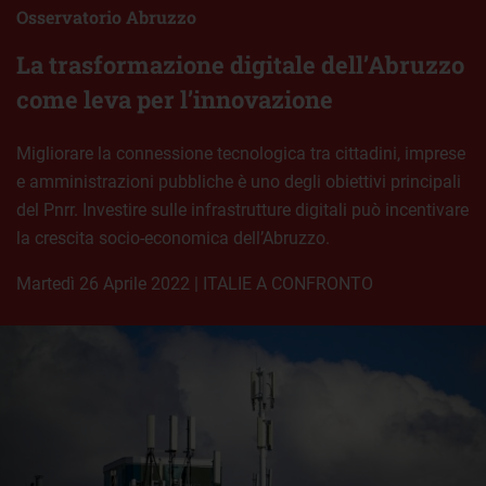
Osservatorio Abruzzo
La trasformazione digitale dell’Abruzzo
come leva per l’innovazione
Migliorare la connessione tecnologica tra cittadini, imprese
e amministrazioni pubbliche è uno degli obiettivi principali
del Pnrr. Investire sulle infrastrutture digitali può incentivare
la crescita socio-economica dell’Abruzzo.
martedì 26 Aprile 2022
|
ITALIE A CONFRONTO