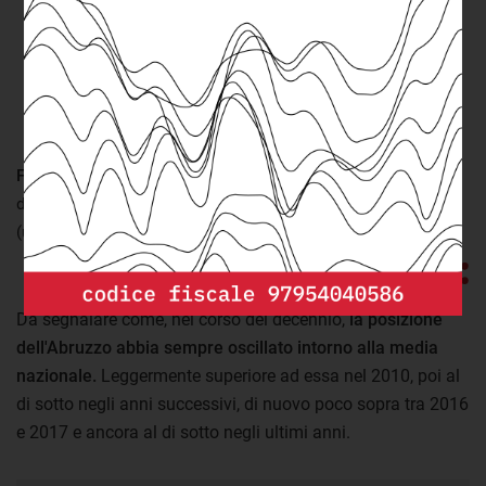
FONTE:
elaborazione openpolis per Osservatorio Abruzzo su
dati Istat
(ultimo aggiornamento: lunedì 21 Marzo 2022)
Da segnalare come, nel corso del decennio,
la posizione
dell'Abruzzo abbia sempre oscillato intorno alla media
nazionale.
Leggermente superiore ad essa nel 2010, poi al
di sotto negli anni successivi, di nuovo poco sopra tra 2016
e 2017 e ancora al di sotto negli ultimi anni.