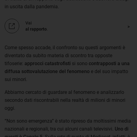
in uscita dalla pandemia.
Vai
al rapporto
.
Come spesso accade, il confronto su questi argomenti è
diventato da subito materia di scontro tra opposte
tifoserie:
approcci catastrofisti
si sono
contrapposti a una
diffusa sottovalutazione del fenomeno
e del suo impatto
sui minori.
Abbiamo cercato di guardare al fenomeno e analizzarlo
secondo dati riscontrabili nella realtà di milioni di minori
oggi.
“Non sono emergenza” è stato ripreso da moltissimi media
nazionali e regionali, tra cui alcuni canali televisivi.
Uno di
questi è Canale 5.
Sulla rete di punta di Mediaset, infatti, è