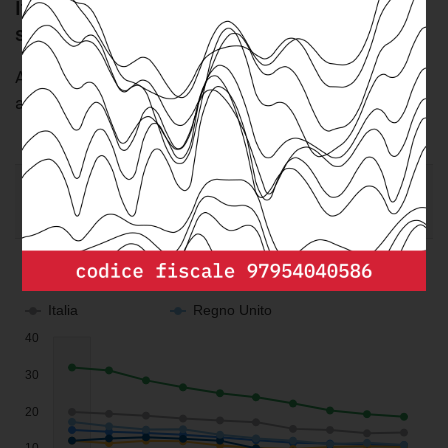
Italia assestata sul 14% di abbandoni
scolastici
Andamento della quota di giovani 18-24 anni che
abbandonano prematuramente gli studi (2008-2017)