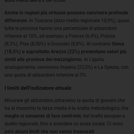
sono meno dell'8%
del totale.
Anche in regioni più virtuose possono convivere profonde
differenze
. In Toscana (dato medio regionale 10,9%), quasi
tutte le province hanno una percentuale di abbandoni
inferiore al 10%, ad esempio a Firenze (6,4%), Pistoia
(8,3%), Pisa (8,50%) e Grosseto (8,8%). Al contrario
Siena
(18,5%) e soprattutto Arezzo (22%) presentano valori più
simili alle province del mezzogiorno
. In Liguria,
analogamente, convivono Imperia (22,3%) e La Spezia, con
una quota di abbandoni inferiore al 5%.
I limiti dell'indicatore attuale
Misurare gli abbandoni attraverso la quota di giovani che
ha al massimo la terza media è la scelta metodologica che
meglio ci consente di fare confronti
, dal livello europeo a
quello regionale, fino a scendere su scala locale. Ci sono
però
alcuni limiti che non vanno trascurati
: