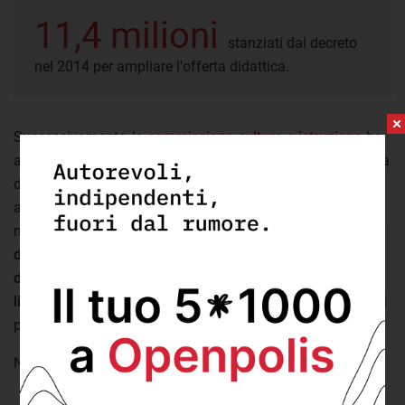
11,4 milioni
stanziati dal decreto
nel 2014 per ampliare l'offerta didattica.
Successivamente, la
commissione cultura e istruzione
ha
avviato un'indagine conoscitiva sulle strategie per ridurre la
dispersione. In questa sede sono state portate
all'attenzione del parlamento diverse istanze. Dalla
necessità di contrastare il fenomeno
a partire dalla scuola
dell'infanzia
, al ripensamento della stessa
formazione
degli insegnanti
. Fino al
ruolo dell'apprendimento della
lingua
nell'integrazione dei ragazzi di origine straniera, tra i
più soggetti al fenomeno.
Nel frattempo,
come sono andati gli abbandoni in Italia?