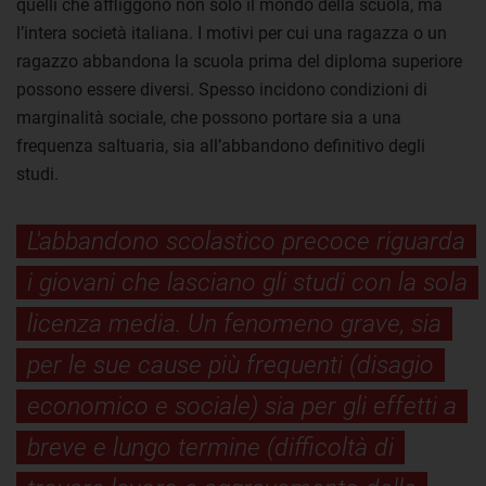
quelli che affliggono non solo il mondo della scuola, ma
l’intera società italiana. I motivi per cui una ragazza o un
ragazzo abbandona la scuola prima del diploma superiore
possono essere diversi. Spesso incidono condizioni di
marginalità sociale, che possono portare sia a una
frequenza saltuaria, sia all’abbandono definitivo degli
studi.
L'abbandono scolastico precoce riguarda
i giovani che lasciano gli studi con la sola
licenza media. Un fenomeno grave, sia
per le sue cause più frequenti (disagio
economico e sociale) sia per gli effetti a
breve e lungo termine (difficoltà di