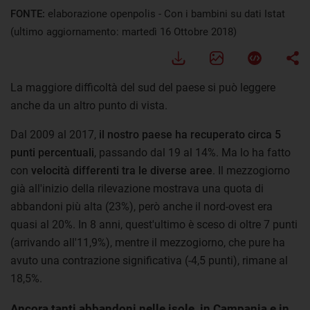
FONTE:
elaborazione openpolis - Con i bambini su dati Istat
(ultimo aggiornamento: martedì 16 Ottobre 2018)
La maggiore difficoltà del sud del paese si può leggere
anche da un altro punto di vista.
Dal 2009 al 2017,
il nostro paese ha recuperato circa 5
punti percentuali
, passando dal 19 al 14%. Ma lo ha fatto
con
velocità differenti tra le diverse aree
. Il mezzogiorno
già all'inizio della rilevazione mostrava una quota di
abbandoni più alta (23%), però anche il nord-ovest era
quasi al 20%. In 8 anni, quest'ultimo è sceso di oltre 7 punti
(arrivando all'11,9%), mentre il mezzogiorno, che pure ha
avuto una contrazione significativa (-4,5 punti), rimane al
18,5%.
Ancora tanti abbandoni nelle isole, in Campania e in