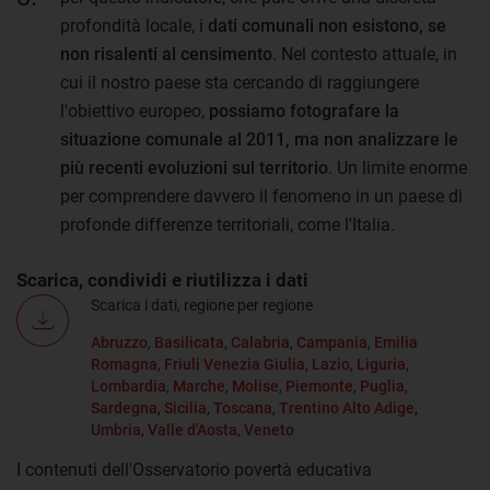
profondità locale, i
dati comunali non esistono, se
non risalenti al censimento
. Nel contesto attuale, in
cui il nostro paese sta cercando di raggiungere
l'obiettivo europeo,
possiamo fotografare la
situazione comunale al 2011, ma non analizzare le
più recenti evoluzioni sul territorio
. Un limite enorme
per comprendere davvero il fenomeno in un paese di
profonde differenze territoriali, come l'Italia.
Scarica, condividi e riutilizza i dati
Scarica i dati, regione per regione
Abruzzo
,
Basilicata
,
Calabria
,
Campania
,
Emilia
Romagna
,
Friuli Venezia Giulia
,
Lazio
,
Liguria
,
Lombardia
,
Marche
,
Molise
,
Piemonte
,
Puglia
,
Sardegna
,
Sicilia
,
Toscana
,
Trentino Alto Adige
,
Umbria
,
Valle d'Aosta
,
Veneto
I contenuti dell'Osservatorio povertà educativa