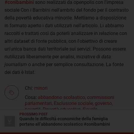
#conibambini
sono realizzati da openpolis con l'impresa
sociale Con i Bambini nell'ambito del fondo per il contrasto
della povertà educativa minorile. Mettiamo a disposizione
in formato aperto i dati utilizzati nell'articolo. Li abbiamo
raccolti e trattati così da poterli analizzare in relazione con
altri dataset di fonte pubblica, con l'obiettivo di creare
un'unica banca dati territoriale sui servizi. Possono essere
riutilizzati liberamente per analisi, iniziative di
data
journalism
o anche per semplice consultazione. La fonte
dei dati è Istat.
Chi:
minori
Cosa:
abbandono scolastico
,
commissioni
parlamentari
,
Esclusione sociale
,
governo
,
povertà
,
Povertà educativa
,
Scuola
PROSSIMO POST
Dove:
Agrigento
,
Arezzo
,
Avellino
,
Cagliari
,
Enna
,
Quando le difficoltà economiche della famiglia
portano all’abbandono scolastico #conibambini
Firenze
,
Grosseto
,
Imperia
,
La Spezia
,
Lazio
,
Messina
,
Napoli
,
Nuoro
,
Oristano
,
Palermo
,
Pisa
,