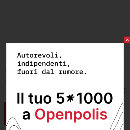
FONTE:
elaborazione openpolis su dati senato
(ultimo aggiornamento: mercoledì 1 Febbraio 2023)
Nei suoi primi 100 giorni il governo
Meloni ha dovuto predisporre anche
la legge di bilancio.