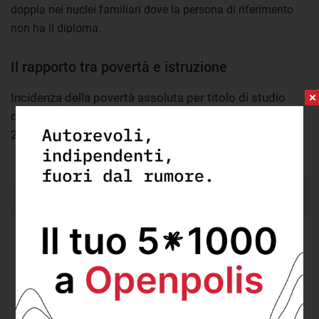
doppia nei nuclei familiari dove la persona di riferimento
non ha il diploma.
Il rapporto tra povertà e istruzione
Incidenza della povertà assoluta per titolo di studio
della persona di riferimento della famiglia (2016 e
2017)