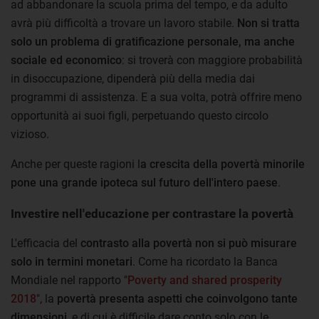
ad abbandonare la scuola prima del tempo, e da adulto
avrà più difficoltà a trovare un lavoro stabile.
Non si tratta
solo un problema di gratificazione personale, ma anche
sociale ed economico
: si troverà con maggiore probabilità
in disoccupazione, dipenderà più della media dai
programmi di assistenza. E a sua volta, potrà offrire meno
opportunità ai suoi figli, perpetuando questo circolo
vizioso.
Anche per queste ragioni l
a crescita della povertà minorile
pone una grande ipoteca sul futuro dell'intero paese
.
Investire nell'educazione per contrastare la povertà
L'efficacia del
contrasto alla povertà non si può misurare
solo in termini monetari
. Come ha ricordato la Banca
Mondiale nel rapporto "
Poverty and shared prosperity
2018
", la
povertà presenta aspetti che coinvolgono tante
dimensioni
, e di cui è difficile dare conto solo con le