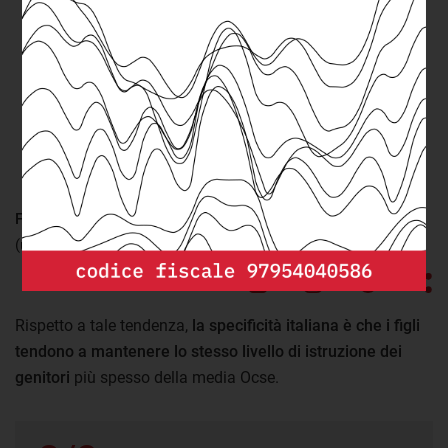
FONTE:
elaborazione openpolis - Con i bambini su dati Istat
(ultimo aggiornamento: giovedì 13 Luglio 2017)
Rispetto a tale tendenza,
la specificità italiana è che i figli
tendono a mantenere lo stesso livello di istruzione dei
genitori
più spesso della media Ocse.