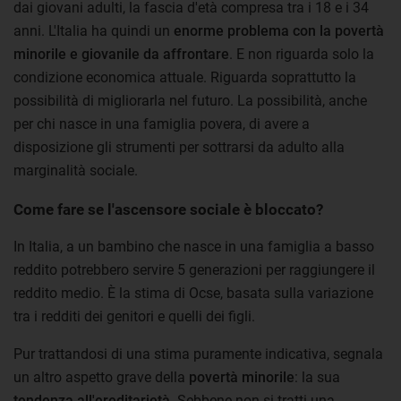
dai giovani adulti, la fascia d'età compresa tra i 18 e i 34
anni. L'Italia ha quindi un
enorme problema con la povertà
minorile e giovanile da affrontare
. E non riguarda solo la
condizione economica attuale. Riguarda soprattutto la
possibilità di migliorarla nel futuro. La possibilità, anche
per chi nasce in una famiglia povera, di avere a
disposizione gli strumenti per sottrarsi da adulto alla
marginalità sociale.
Come fare se l'ascensore sociale è bloccato?
In Italia, a un bambino che nasce in una famiglia a basso
reddito potrebbero servire 5 generazioni per raggiungere il
reddito medio. È la stima di Ocse, basata sulla variazione
tra i redditi dei genitori e quelli dei figli.
Pur trattandosi di una stima puramente indicativa, segnala
un altro aspetto grave della
povertà minorile
: la sua
tendenza all'ereditarietà
. Sebbene non si tratti una