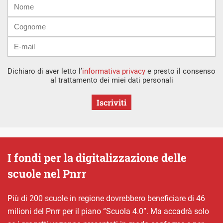
Nome
Cognome
E-
mail
Dichiaro di aver letto l’
informativa privacy
e presto il consenso
al trattamento dei miei dati personali
Iscriviti
I fondi per la digitalizzazione delle
scuole nel Pnrr
Più di 200 scuole in regione dovrebbero beneficiare di 46
milioni del Pnrr per il piano “Scuola 4.0”. Ma accadrà solo